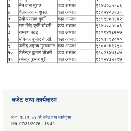
३
नैन दास मुराउ
वडा अध्यक्ष
९८४७२८५५८६
४
शैलेन्द्रनाथ शुक्ल
वडा अध्यक्ष
९८०५४०३९७१
५
छेदी प्रसाद कुर्मी
वडा अध्यक्ष
९८१९४०१६४२
६
राम सिंह कुर्मि चौधरी
वडा अध्यक्ष
९८४७०८५५०६
७
रामरुप बढई
वडा अध्यक्ष
९८१९४१६७५७
८
योगेन्द्र कुमार के.सी.
वडा अध्यक्ष
९८५११९४०५०
९
फरीद अहमद मुसलमान
वडा अध्यक्ष
९८०४४४९२९०
१०
शैलेन्द्र कुमार चौधरी
वडा अध्यक्ष
९८०२६४७३८७
११
धमेन्द्र कुमार पुरी
वडा अध्यक्ष
९८१५४७५९९७
बजेट तथा कार्यक्रम
आ.व. २०८३।८४ को बजेट तथा कार्यक्रम
मिति:
07/31/2026 - 16:42