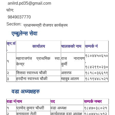
anilrd.pd35@gmail.com
फोन:
9849037770
Section:
प्रधानमन्त्री रोजगार कार्यक्रम
एम्बुलेन्स सेवा
क्र.सं
कार्यालय
चालकको नाम
सम्पर्क नं
.
९८०४४५०६५०
महाराजगंज प्राथमिक स्वा.
राज नारायण
१
,
केन्द्र
कुर्मी
९८४२९९०२३०
२
शिसवा स्वास्थ्य चौकी
असरफ
९८१८०३६६१९
३
हरदौना स्वास्थ्य चौकी
महबुब आलम
९८१९४४८५२१
वडा अध्यक्षहरु
वडा नं
नाम
पद
सम्पर्क नम्बर
१
प्रमोद कुमार चौधरी
वडा अध्यक्ष
९८४७०३८०२१
२
इनामुल्ला तेली
कार्यवाहक वडा अध्यक्ष
९८०७४५८५१२