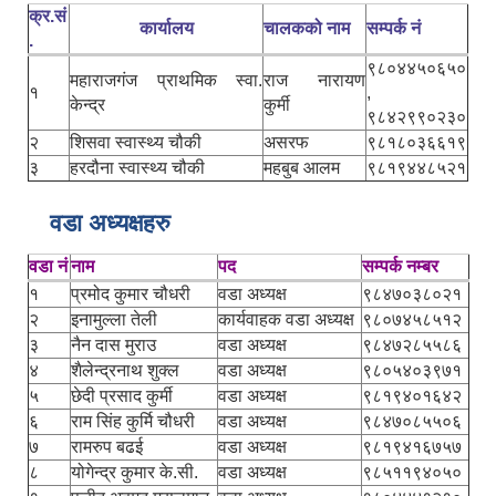
क्र.सं
कार्यालय
चालकको नाम
सम्पर्क नं
.
९८०४४५०६५०
महाराजगंज प्राथमिक स्वा.
राज नारायण
१
,
केन्द्र
कुर्मी
९८४२९९०२३०
२
शिसवा स्वास्थ्य चौकी
असरफ
९८१८०३६६१९
३
हरदौना स्वास्थ्य चौकी
महबुब आलम
९८१९४४८५२१
वडा अध्यक्षहरु
वडा नं
नाम
पद
सम्पर्क नम्बर
१
प्रमोद कुमार चौधरी
वडा अध्यक्ष
९८४७०३८०२१
२
इनामुल्ला तेली
कार्यवाहक वडा अध्यक्ष
९८०७४५८५१२
३
नैन दास मुराउ
वडा अध्यक्ष
९८४७२८५५८६
४
शैलेन्द्रनाथ शुक्ल
वडा अध्यक्ष
९८०५४०३९७१
५
छेदी प्रसाद कुर्मी
वडा अध्यक्ष
९८१९४०१६४२
६
राम सिंह कुर्मि चौधरी
वडा अध्यक्ष
९८४७०८५५०६
७
रामरुप बढई
वडा अध्यक्ष
९८१९४१६७५७
८
योगेन्द्र कुमार के.सी.
वडा अध्यक्ष
९८५११९४०५०