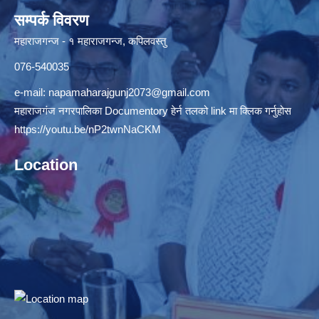
सम्पर्क विवरण
महाराजगन्ज - १ महाराजगन्ज, कपिलवस्तु
076-540035
e-mail:
napamaharajgunj2073@gmail.com
महाराजगंज नगरपालिका Documentory हेर्न तलको link मा क्लिक गर्नुहोस
https://youtu.be/nP2twnNaCKM
Location