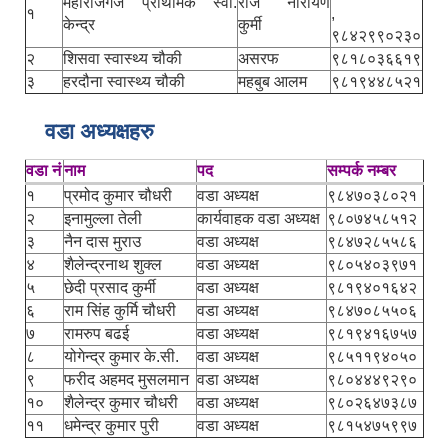
महाराजगंज प्राथमिक स्वा.
राज नारायण
१
,
केन्द्र
कुर्मी
९८४२९९०२३०
२
शिसवा स्वास्थ्य चौकी
असरफ
९८१८०३६६१९
३
हरदौना स्वास्थ्य चौकी
महबुब आलम
९८१९४४८५२१
वडा अध्यक्षहरु
वडा नं
नाम
पद
सम्पर्क नम्बर
१
प्रमोद कुमार चौधरी
वडा अध्यक्ष
९८४७०३८०२१
२
इनामुल्ला तेली
कार्यवाहक वडा अध्यक्ष
९८०७४५८५१२
३
नैन दास मुराउ
वडा अध्यक्ष
९८४७२८५५८६
४
शैलेन्द्रनाथ शुक्ल
वडा अध्यक्ष
९८०५४०३९७१
५
छेदी प्रसाद कुर्मी
वडा अध्यक्ष
९८१९४०१६४२
६
राम सिंह कुर्मि चौधरी
वडा अध्यक्ष
९८४७०८५५०६
७
रामरुप बढई
वडा अध्यक्ष
९८१९४१६७५७
८
योगेन्द्र कुमार के.सी.
वडा अध्यक्ष
९८५११९४०५०
९
फरीद अहमद मुसलमान
वडा अध्यक्ष
९८०४४४९२९०
१०
शैलेन्द्र कुमार चौधरी
वडा अध्यक्ष
९८०२६४७३८७
११
धमेन्द्र कुमार पुरी
वडा अध्यक्ष
९८१५४७५९९७