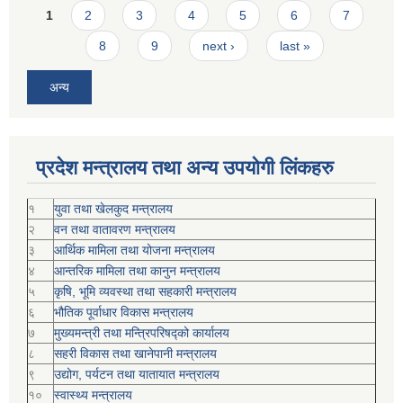
Pages
1
2
3
4
5
6
7
8
9
next ›
last »
अन्य
प्रदेश मन्त्रालय तथा अन्य उपयोगी लिंकहरु
१
युवा तथा खेलकुद मन्त्रालय
२
वन तथा वातावरण मन्त्रालय
३
आर्थिक मामिला तथा योजना मन्त्रालय
४
आन्तरिक मामिला तथा कानुन मन्त्रालय
५
कृषि, भूमि व्यवस्था तथा सहकारी मन्त्रालय
६
भौतिक पूर्वाधार विकास मन्त्रालय
७
मुख्यमन्त्री तथा मन्त्रिपरिषद्को कार्यालय
८
सहरी विकास तथा खानेपानी मन्त्रालय
९
उद्योग, पर्यटन तथा यातायात मन्त्रालय
१०
स्वास्थ्य मन्त्रालय