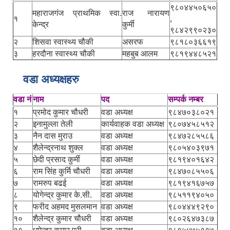
९८०४४५०६५०
महाराजगंज प्राथमिक स्वा.
राज नारायण
१
,
केन्द्र
कुर्मी
९८४२९९०२३०
२
शिसवा स्वास्थ्य चौकी
असरफ
९८१८०३६६१९
३
हरदौना स्वास्थ्य चौकी
महबुब आलम
९८१९४४८५२१
वडा अध्यक्षहरु
वडा नं
नाम
पद
सम्पर्क नम्बर
१
प्रमोद कुमार चौधरी
वडा अध्यक्ष
९८४७०३८०२१
२
इनामुल्ला तेली
कार्यवाहक वडा अध्यक्ष
९८०७४५८५१२
३
नैन दास मुराउ
वडा अध्यक्ष
९८४७२८५५८६
४
शैलेन्द्रनाथ शुक्ल
वडा अध्यक्ष
९८०५४०३९७१
५
छेदी प्रसाद कुर्मी
वडा अध्यक्ष
९८१९४०१६४२
६
राम सिंह कुर्मि चौधरी
वडा अध्यक्ष
९८४७०८५५०६
७
रामरुप बढई
वडा अध्यक्ष
९८१९४१६७५७
८
योगेन्द्र कुमार के.सी.
वडा अध्यक्ष
९८५११९४०५०
९
फरीद अहमद मुसलमान
वडा अध्यक्ष
९८०४४४९२९०
१०
शैलेन्द्र कुमार चौधरी
वडा अध्यक्ष
९८०२६४७३८७