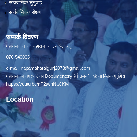
सार्वजनिक सुनुवाई
सार्वजनिक परीक्षण
सम्पर्क विवरण
महाराजगन्ज - १ महाराजगन्ज, कपिलवस्तु
076-540035
e-mail:
napamaharajgunj2073@gmail.com
महाराजगंज नगरपालिका Documentory हेर्न तलको link मा क्लिक गर्नुहोस
https://youtu.be/nP2twnNaCKM
Location