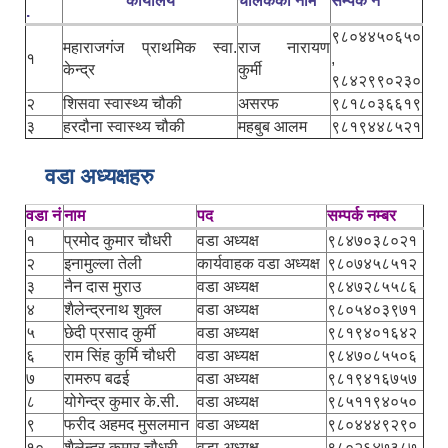
कार्यालय
चालकको नाम
सम्पर्क नं
.
९८०४४५०६५०
महाराजगंज प्राथमिक स्वा.
राज नारायण
१
,
केन्द्र
कुर्मी
९८४२९९०२३०
२
शिसवा स्वास्थ्य चौकी
असरफ
९८१८०३६६१९
३
हरदौना स्वास्थ्य चौकी
महबुब आलम
९८१९४४८५२१
वडा अध्यक्षहरु
वडा नं
नाम
पद
सम्पर्क नम्बर
१
प्रमोद कुमार चौधरी
वडा अध्यक्ष
९८४७०३८०२१
२
इनामुल्ला तेली
कार्यवाहक वडा अध्यक्ष
९८०७४५८५१२
३
नैन दास मुराउ
वडा अध्यक्ष
९८४७२८५५८६
४
शैलेन्द्रनाथ शुक्ल
वडा अध्यक्ष
९८०५४०३९७१
५
छेदी प्रसाद कुर्मी
वडा अध्यक्ष
९८१९४०१६४२
६
राम सिंह कुर्मि चौधरी
वडा अध्यक्ष
९८४७०८५५०६
७
रामरुप बढई
वडा अध्यक्ष
९८१९४१६७५७
८
योगेन्द्र कुमार के.सी.
वडा अध्यक्ष
९८५११९४०५०
९
फरीद अहमद मुसलमान
वडा अध्यक्ष
९८०४४४९२९०
१०
शैलेन्द्र कुमार चौधरी
वडा अध्यक्ष
९८०२६४७३८७