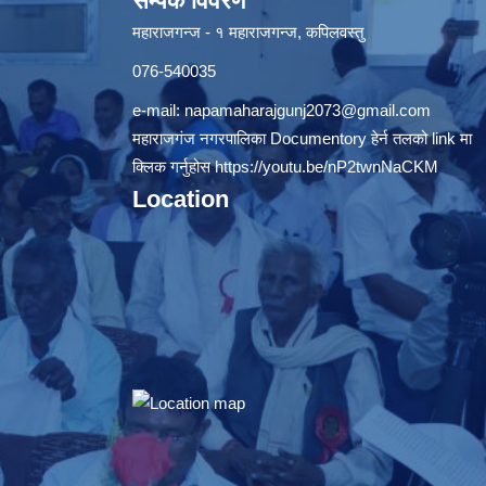
सम्पर्क विवरण
महाराजगन्ज - १ महाराजगन्ज, कपिलवस्तु
076-540035
e-mail:
napamaharajgunj2073@gmail.com
महाराजगंज नगरपालिका Documentory हेर्न तलको link मा
क्लिक गर्नुहोस
https://youtu.be/nP2twnNaCKM
Location