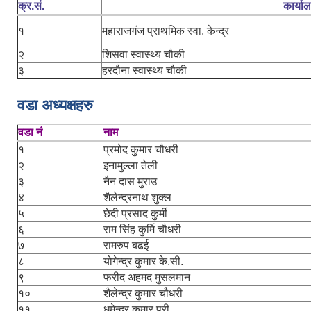
क्र.सं.
कार्या
१
महाराजगंज प्राथमिक स्वा. केन्द्र
२
शिसवा स्वास्थ्य चौकी
३
हरदौना स्वास्थ्य चौकी
वडा अध्यक्षहरु
वडा नं
नाम
१
प्रमोद कुमार चौधरी
२
इनामुल्ला तेली
३
नैन दास मुराउ
४
शैलेन्द्रनाथ शुक्ल
५
छेदी प्रसाद कुर्मी
६
राम सिंह कुर्मि चौधरी
७
रामरुप बढई
८
योगेन्द्र कुमार के.सी.
९
फरीद अहमद मुसलमान
१०
शैलेन्द्र कुमार चौधरी
११
धमेन्द्र कुमार पुरी