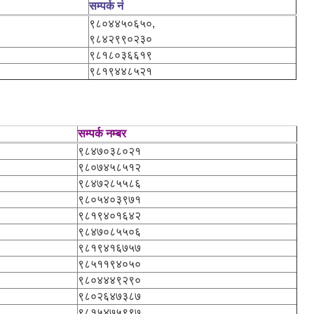
सम्पर्क नं
९८०४४५०६५०,
९८४२९९०२३०
९८१८०३६६१९
९८१९४४८५२१
सम्पर्क नम्बर
९८४७०३८०२१
९८०७४५८५१२
९८४७२८५५८६
९८०५४०३९७१
९८१९४०१६४२
९८४७०८५५०६
९८१९४१६७५७
९८५११९४०५०
९८०४४४९२९०
९८०२६४७३८७
९८१५४७५९९७