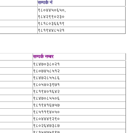
सम्पर्क नं
९८०४४५०६५०,
९८४२९९०२३०
९८१८०३६६१९
९८१९४४८५२१
सम्पर्क नम्बर
९८४७०३८०२१
९८०७४५८५१२
९८४७२८५५८६
९८०५४०३९७१
९८१९४०१६४२
९८४७०८५५०६
९८१९४१६७५७
९८५११९४०५०
९८०४४४९२९०
९८०२६४७३८७
९८१५४७५९९७