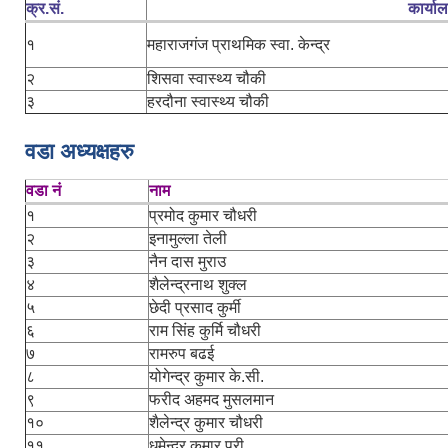
क्र.सं.
कार्या
१
महाराजगंज प्राथमिक स्वा. केन्द्र
२
शिसवा स्वास्थ्य चौकी
३
हरदौना स्वास्थ्य चौकी
वडा अध्यक्षहरु
वडा नं
नाम
१
प्रमोद कुमार चौधरी
२
इनामुल्ला तेली
३
नैन दास मुराउ
४
शैलेन्द्रनाथ शुक्ल
५
छेदी प्रसाद कुर्मी
६
राम सिंह कुर्मि चौधरी
७
रामरुप बढई
८
योगेन्द्र कुमार के.सी.
९
फरीद अहमद मुसलमान
१०
शैलेन्द्र कुमार चौधरी
११
धमेन्द्र कुमार पुरी