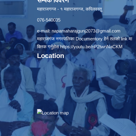
सम्पर्क विवरण
महाराजगन्ज - १ महाराजगन्ज, कपिलवस्तु
076-540035
e-mail:
napamaharajgunj2073@gmail.com
महाराजगंज नगरपालिका Documentory हेर्न तलको link मा
क्लिक गर्नुहोस
https://youtu.be/nP2twnNaCKM
Location