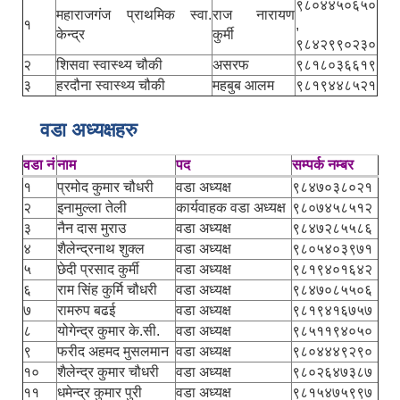
९८०४४५०६५०
महाराजगंज प्राथमिक स्वा.
राज नारायण
१
,
केन्द्र
कुर्मी
९८४२९९०२३०
२
शिसवा स्वास्थ्य चौकी
असरफ
९८१८०३६६१९
३
हरदौना स्वास्थ्य चौकी
महबुब आलम
९८१९४४८५२१
वडा अध्यक्षहरु
वडा नं
नाम
पद
सम्पर्क नम्बर
१
प्रमोद कुमार चौधरी
वडा अध्यक्ष
९८४७०३८०२१
२
इनामुल्ला तेली
कार्यवाहक वडा अध्यक्ष
९८०७४५८५१२
३
नैन दास मुराउ
वडा अध्यक्ष
९८४७२८५५८६
४
शैलेन्द्रनाथ शुक्ल
वडा अध्यक्ष
९८०५४०३९७१
५
छेदी प्रसाद कुर्मी
वडा अध्यक्ष
९८१९४०१६४२
६
राम सिंह कुर्मि चौधरी
वडा अध्यक्ष
९८४७०८५५०६
७
रामरुप बढई
वडा अध्यक्ष
९८१९४१६७५७
८
योगेन्द्र कुमार के.सी.
वडा अध्यक्ष
९८५११९४०५०
९
फरीद अहमद मुसलमान
वडा अध्यक्ष
९८०४४४९२९०
१०
शैलेन्द्र कुमार चौधरी
वडा अध्यक्ष
९८०२६४७३८७
११
धमेन्द्र कुमार पुरी
वडा अध्यक्ष
९८१५४७५९९७