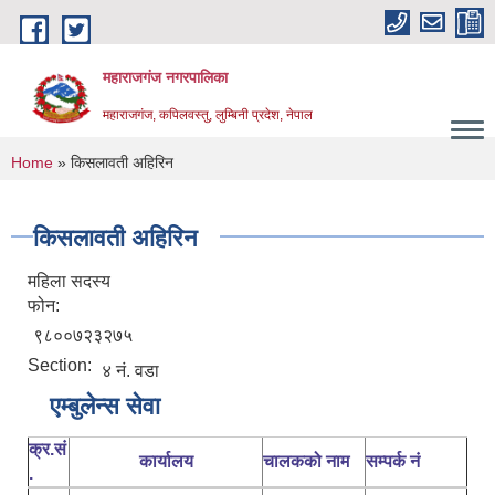
Skip to main content
महाराजगंज नगरपालिका
महाराजगंज, कपिलवस्तु, लुम्बिनी प्रदेश, नेपाल
You are here
Home
» किसलावती अहिरिन
किसलावती अहिरिन
महिला सदस्य
फोन:
९८००७२३२७५
Section:
४ नं. वडा
एम्बुलेन्स सेवा
क्र.सं
कार्यालय
चालकको नाम
सम्पर्क नं
.