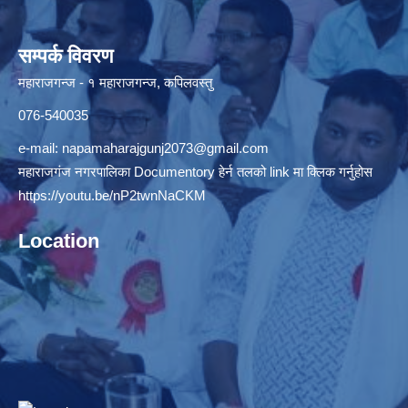
सम्पर्क विवरण
महाराजगन्ज - १ महाराजगन्ज, कपिलवस्तु
076-540035
e-mail:
napamaharajgunj2073@gmail.com
महाराजगंज नगरपालिका Documentory हेर्न तलको link मा क्लिक गर्नुहोस
https://youtu.be/nP2twnNaCKM
Location