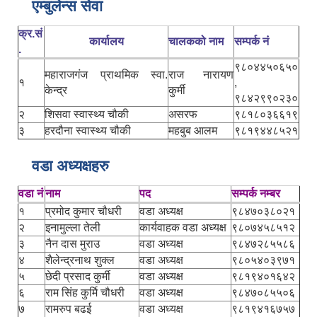
एम्बुलेन्स सेवा
क्र.सं
कार्यालय
चालकको नाम
सम्पर्क नं
.
९८०४४५०६५०
महाराजगंज प्राथमिक स्वा.
राज नारायण
१
,
केन्द्र
कुर्मी
९८४२९९०२३०
२
शिसवा स्वास्थ्य चौकी
असरफ
९८१८०३६६१९
३
हरदौना स्वास्थ्य चौकी
महबुब आलम
९८१९४४८५२१
वडा अध्यक्षहरु
वडा नं
नाम
पद
सम्पर्क नम्बर
१
प्रमोद कुमार चौधरी
वडा अध्यक्ष
९८४७०३८०२१
२
इनामुल्ला तेली
कार्यवाहक वडा अध्यक्ष
९८०७४५८५१२
३
नैन दास मुराउ
वडा अध्यक्ष
९८४७२८५५८६
४
शैलेन्द्रनाथ शुक्ल
वडा अध्यक्ष
९८०५४०३९७१
५
छेदी प्रसाद कुर्मी
वडा अध्यक्ष
९८१९४०१६४२
६
राम सिंह कुर्मि चौधरी
वडा अध्यक्ष
९८४७०८५५०६
७
रामरुप बढई
वडा अध्यक्ष
९८१९४१६७५७