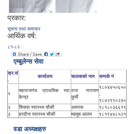
प्रकार:
सूचना तथा समाचार
आर्थिक वर्ष:
८१-८२
एम्बुलेन्स सेवा
क्र.सं
कार्यालय
चालकको नाम
सम्पर्क नं
.
९८०४४५०६५०
महाराजगंज प्राथमिक स्वा.
राज नारायण
१
,
केन्द्र
कुर्मी
९८४२९९०२३०
२
शिसवा स्वास्थ्य चौकी
असरफ
९८१८०३६६१९
३
हरदौना स्वास्थ्य चौकी
महबुब आलम
९८१९४४८५२१
वडा अध्यक्षहरु