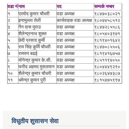
वडा नं
नाम
पद
सम्पर्क नम्बर
१
प्रमोद कुमार चौधरी
वडा अध्यक्ष
९८४७०३८०२१
२
इनामुल्ला तेली
कार्यवाहक वडा अध्यक्ष
९८०७४५८५१२
३
नैन दास मुराउ
वडा अध्यक्ष
९८४७२८५५८६
४
शैलेन्द्रनाथ शुक्ल
वडा अध्यक्ष
९८०५४०३९७१
५
छेदी प्रसाद कुर्मी
वडा अध्यक्ष
९८१९४०१६४२
६
राम सिंह कुर्मि चौधरी
वडा अध्यक्ष
९८४७०८५५०६
७
रामरुप बढई
वडा अध्यक्ष
९८१९४१६७५७
८
योगेन्द्र कुमार के.सी.
वडा अध्यक्ष
९८५११९४०५०
९
फरीद अहमद मुसलमान
वडा अध्यक्ष
९८०४४४९२९०
१०
शैलेन्द्र कुमार चौधरी
वडा अध्यक्ष
९८०२६४७३८७
११
धमेन्द्र कुमार पुरी
वडा अध्यक्ष
९८१५४७५९९७
विधुतीय शुसासन सेवा