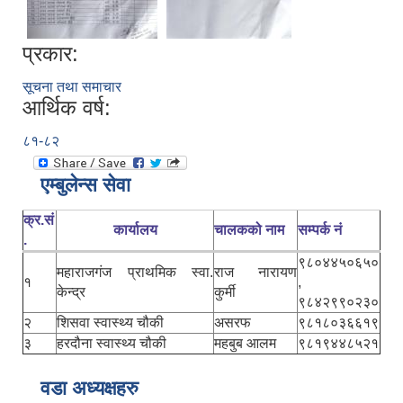
प्रकार:
सूचना तथा समाचार
आर्थिक वर्ष:
८१-८२
एम्बुलेन्स सेवा
क्र.सं
कार्यालय
चालकको नाम
सम्पर्क नं
.
९८०४४५०६५०
महाराजगंज प्राथमिक स्वा.
राज नारायण
१
,
केन्द्र
कुर्मी
९८४२९९०२३०
२
शिसवा स्वास्थ्य चौकी
असरफ
९८१८०३६६१९
३
हरदौना स्वास्थ्य चौकी
महबुब आलम
९८१९४४८५२१
वडा अध्यक्षहरु