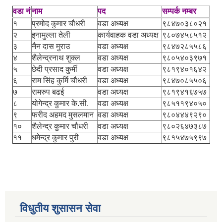
वडा नं
नाम
पद
सम्पर्क नम्बर
१
प्रमोद कुमार चौधरी
वडा अध्यक्ष
९८४७०३८०२१
२
इनामुल्ला तेली
कार्यवाहक वडा अध्यक्ष
९८०७४५८५१२
३
नैन दास मुराउ
वडा अध्यक्ष
९८४७२८५५८६
४
शैलेन्द्रनाथ शुक्ल
वडा अध्यक्ष
९८०५४०३९७१
५
छेदी प्रसाद कुर्मी
वडा अध्यक्ष
९८१९४०१६४२
६
राम सिंह कुर्मि चौधरी
वडा अध्यक्ष
९८४७०८५५०६
७
रामरुप बढई
वडा अध्यक्ष
९८१९४१६७५७
८
योगेन्द्र कुमार के.सी.
वडा अध्यक्ष
९८५११९४०५०
९
फरीद अहमद मुसलमान
वडा अध्यक्ष
९८०४४४९२९०
१०
शैलेन्द्र कुमार चौधरी
वडा अध्यक्ष
९८०२६४७३८७
११
धमेन्द्र कुमार पुरी
वडा अध्यक्ष
९८१५४७५९९७
विधुतीय शुसासन सेवा