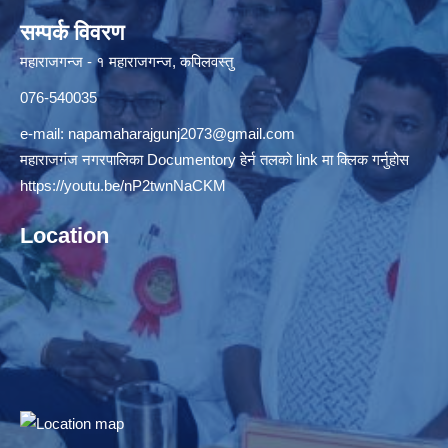
सम्पर्क विवरण
महाराजगन्ज - १ महाराजगन्ज, कपिलवस्तु
076-540035
e-mail:
napamaharajgunj2073@gmail.com
महाराजगंज नगरपालिका Documentory हेर्न तलको link मा क्लिक गर्नुहोस
https://youtu.be/nP2twnNaCKM
Location