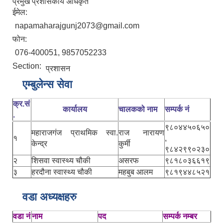
प्रमुख प्रशासकीय अधिकृत
ईमेल:
napamaharajgunj2073@gmail.com
फोन:
076-400051, 9857052233
Section:
प्रशासन
एम्बुलेन्स सेवा
क्र.सं
कार्यालय
चालकको नाम
सम्पर्क नं
.
९८०४४५०६५०
महाराजगंज प्राथमिक स्वा.
राज नारायण
१
,
केन्द्र
कुर्मी
९८४२९९०२३०
२
शिसवा स्वास्थ्य चौकी
असरफ
९८१८०३६६१९
३
हरदौना स्वास्थ्य चौकी
महबुब आलम
९८१९४४८५२१
वडा अध्यक्षहरु
वडा नं
नाम
पद
सम्पर्क नम्बर