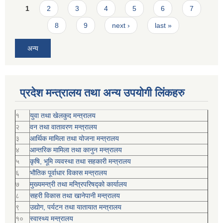
Pages
1
2
3
4
5
6
7
8
9
next ›
last »
अन्य
प्रदेश मन्त्रालय तथा अन्य उपयोगी लिंकहरु
१
युवा तथा खेलकुद मन्त्रालय
२
वन तथा वातावरण मन्त्रालय
३
आर्थिक मामिला तथा योजना मन्त्रालय
४
आन्तरिक मामिला तथा कानुन मन्त्रालय
५
कृषि, भूमि व्यवस्था तथा सहकारी मन्त्रालय
६
भौतिक पूर्वाधार विकास मन्त्रालय
७
मुख्यमन्त्री तथा मन्त्रिपरिषद्को कार्यालय
८
सहरी विकास तथा खानेपानी मन्त्रालय
९
उद्योग, पर्यटन तथा यातायात मन्त्रालय
१०
स्वास्थ्य मन्त्रालय