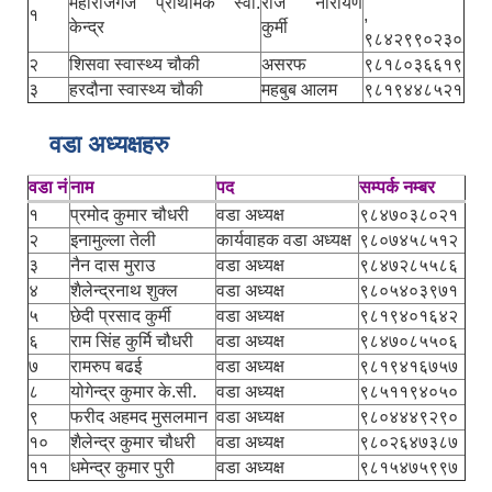
महाराजगंज प्राथमिक स्वा.
राज नारायण
१
,
केन्द्र
कुर्मी
९८४२९९०२३०
२
शिसवा स्वास्थ्य चौकी
असरफ
९८१८०३६६१९
३
हरदौना स्वास्थ्य चौकी
महबुब आलम
९८१९४४८५२१
वडा अध्यक्षहरु
वडा नं
नाम
पद
सम्पर्क नम्बर
१
प्रमोद कुमार चौधरी
वडा अध्यक्ष
९८४७०३८०२१
२
इनामुल्ला तेली
कार्यवाहक वडा अध्यक्ष
९८०७४५८५१२
३
नैन दास मुराउ
वडा अध्यक्ष
९८४७२८५५८६
४
शैलेन्द्रनाथ शुक्ल
वडा अध्यक्ष
९८०५४०३९७१
५
छेदी प्रसाद कुर्मी
वडा अध्यक्ष
९८१९४०१६४२
६
राम सिंह कुर्मि चौधरी
वडा अध्यक्ष
९८४७०८५५०६
७
रामरुप बढई
वडा अध्यक्ष
९८१९४१६७५७
८
योगेन्द्र कुमार के.सी.
वडा अध्यक्ष
९८५११९४०५०
९
फरीद अहमद मुसलमान
वडा अध्यक्ष
९८०४४४९२९०
१०
शैलेन्द्र कुमार चौधरी
वडा अध्यक्ष
९८०२६४७३८७
११
धमेन्द्र कुमार पुरी
वडा अध्यक्ष
९८१५४७५९९७