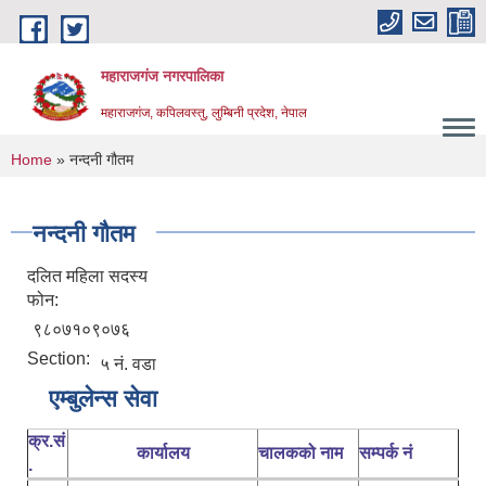
Skip to main content
महाराजगंज नगरपालिका
महाराजगंज, कपिलवस्तु, लुम्बिनी प्रदेश, नेपाल
You are here
Home
» नन्दनी गौतम
नन्दनी गौतम
दलित महिला सदस्य
फोन:
९८०७१०९०७६
Section:
५ नं. वडा
एम्बुलेन्स सेवा
क्र.सं
कार्यालय
चालकको नाम
सम्पर्क नं
.