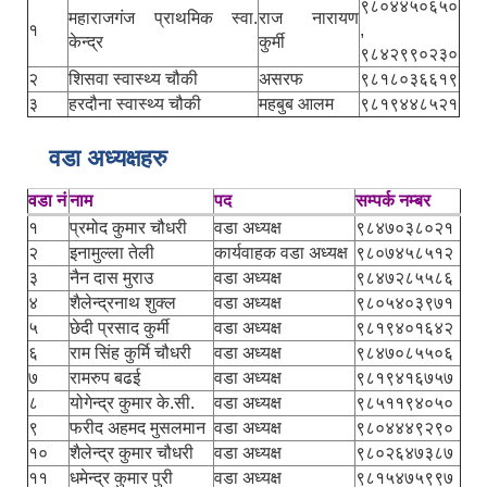
९८०४४५०६५०
महाराजगंज प्राथमिक स्वा.
राज नारायण
१
,
केन्द्र
कुर्मी
९८४२९९०२३०
२
शिसवा स्वास्थ्य चौकी
असरफ
९८१८०३६६१९
३
हरदौना स्वास्थ्य चौकी
महबुब आलम
९८१९४४८५२१
वडा अध्यक्षहरु
वडा नं
नाम
पद
सम्पर्क नम्बर
१
प्रमोद कुमार चौधरी
वडा अध्यक्ष
९८४७०३८०२१
२
इनामुल्ला तेली
कार्यवाहक वडा अध्यक्ष
९८०७४५८५१२
३
नैन दास मुराउ
वडा अध्यक्ष
९८४७२८५५८६
४
शैलेन्द्रनाथ शुक्ल
वडा अध्यक्ष
९८०५४०३९७१
५
छेदी प्रसाद कुर्मी
वडा अध्यक्ष
९८१९४०१६४२
६
राम सिंह कुर्मि चौधरी
वडा अध्यक्ष
९८४७०८५५०६
७
रामरुप बढई
वडा अध्यक्ष
९८१९४१६७५७
८
योगेन्द्र कुमार के.सी.
वडा अध्यक्ष
९८५११९४०५०
९
फरीद अहमद मुसलमान
वडा अध्यक्ष
९८०४४४९२९०
१०
शैलेन्द्र कुमार चौधरी
वडा अध्यक्ष
९८०२६४७३८७
११
धमेन्द्र कुमार पुरी
वडा अध्यक्ष
९८१५४७५९९७