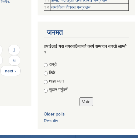
११
ऊर्जा, जलस्रोत तथा सिंचाइ मन्त्रालय
, २०७८
१२
सामाजिक विकास मन्‍‍त्रालय
जनमत
तपाईलाई यस नगरपालिकाको कार्य सम्पादन कस्तो लाग्यो
1
?
6
Choices
राम्रो
next ›
ठिकै
थाहा भएन
सुधार गर्नुपर्ने
Older polls
Results