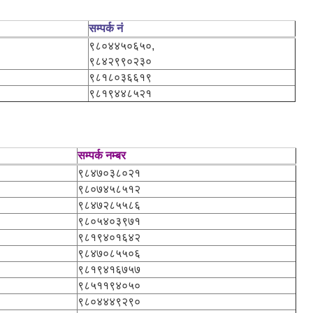
सम्पर्क नं
९८०४४५०६५०,
९८४२९९०२३०
९८१८०३६६१९
९८१९४४८५२१
सम्पर्क नम्बर
९८४७०३८०२१
९८०७४५८५१२
९८४७२८५५८६
९८०५४०३९७१
९८१९४०१६४२
९८४७०८५५०६
९८१९४१६७५७
९८५११९४०५०
९८०४४४९२९०