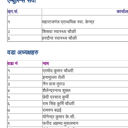
एम्बुलेन्स सेवा
क्र.सं.
कार्या
१
महाराजगंज प्राथमिक स्वा. केन्द्र
२
शिसवा स्वास्थ्य चौकी
३
हरदौना स्वास्थ्य चौकी
वडा अध्यक्षहरु
वडा नं
नाम
१
प्रमोद कुमार चौधरी
२
इनामुल्ला तेली
३
नैन दास मुराउ
४
शैलेन्द्रनाथ शुक्ल
५
छेदी प्रसाद कुर्मी
६
राम सिंह कुर्मि चौधरी
७
रामरुप बढई
८
योगेन्द्र कुमार के.सी.
९
फरीद अहमद मुसलमान