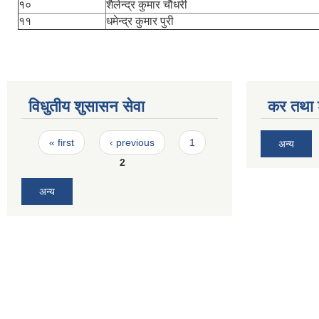
१०
शैलेन्द्र कुमार चौधरी
११
धमेन्द्र कुमार पुरी
विधुतीय शुसासन सेवा
कर तथा श
Pages
« first
‹ previous
1
अन्य
2
अन्य