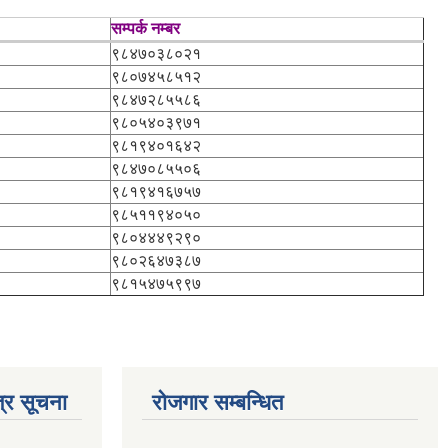
सम्पर्क नम्बर
९८४७०३८०२१
९८०७४५८५१२
९८४७२८५५८६
९८०५४०३९७१
९८१९४०१६४२
९८४७०८५५०६
९८१९४१६७५७
९८५११९४०५०
९८०४४४९२९०
९८०२६४७३८७
९८१५४७५९९७
्र सूचना
रोजगार सम्बन्धित