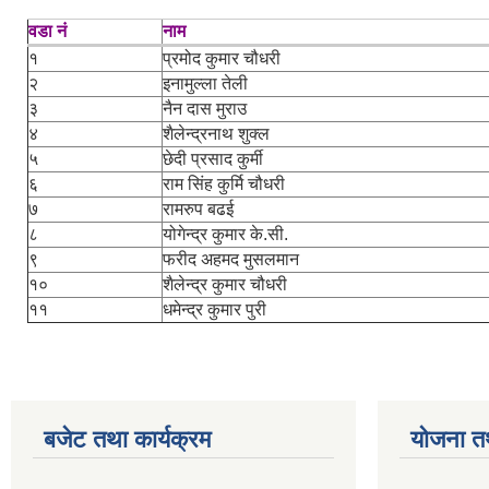
वडा नं
नाम
१
प्रमोद कुमार चौधरी
२
इनामुल्ला तेली
३
नैन दास मुराउ
४
शैलेन्द्रनाथ शुक्ल
५
छेदी प्रसाद कुर्मी
६
राम सिंह कुर्मि चौधरी
७
रामरुप बढई
८
योगेन्द्र कुमार के.सी.
९
फरीद अहमद मुसलमान
१०
शैलेन्द्र कुमार चौधरी
११
धमेन्द्र कुमार पुरी
बजेट तथा कार्यक्रम
योजना त