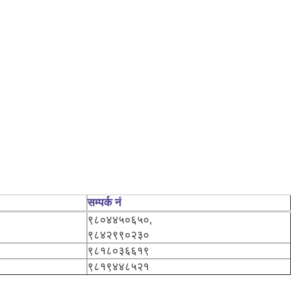
सम्पर्क नं
९८०४४५०६५०,
९८४२९९०२३०
९८१८०३६६१९
९८१९४४८५२१