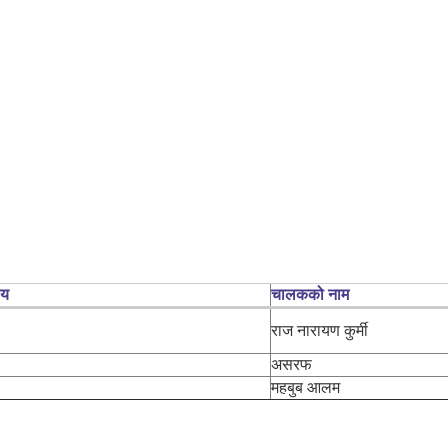
लय
चालकको नाम
राज नारायण कुर्मी
असरफ
महबुब आलम