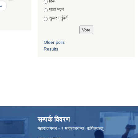
ठिकै
 »
थाहा भएन
सुधार गर्नुपर्ने
Older polls
Results
सम्पर्क विवरण
महाराजगन्ज - १ महाराजगन्ज, कपिलवस्तु