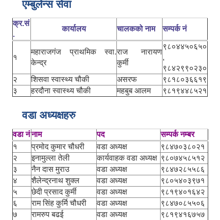
एम्बुलेन्स सेवा
क्र.सं
कार्यालय
चालकको नाम
सम्पर्क नं
.
९८०४४५०६५०
महाराजगंज प्राथमिक स्वा.
राज नारायण
१
,
केन्द्र
कुर्मी
९८४२९९०२३०
२
शिसवा स्वास्थ्य चौकी
असरफ
९८१८०३६६१९
३
हरदौना स्वास्थ्य चौकी
महबुब आलम
९८१९४४८५२१
वडा अध्यक्षहरु
वडा नं
नाम
पद
सम्पर्क नम्बर
१
प्रमोद कुमार चौधरी
वडा अध्यक्ष
९८४७०३८०२१
२
इनामुल्ला तेली
कार्यवाहक वडा अध्यक्ष
९८०७४५८५१२
३
नैन दास मुराउ
वडा अध्यक्ष
९८४७२८५५८६
४
शैलेन्द्रनाथ शुक्ल
वडा अध्यक्ष
९८०५४०३९७१
५
छेदी प्रसाद कुर्मी
वडा अध्यक्ष
९८१९४०१६४२
६
राम सिंह कुर्मि चौधरी
वडा अध्यक्ष
९८४७०८५५०६
७
रामरुप बढई
वडा अध्यक्ष
९८१९४१६७५७