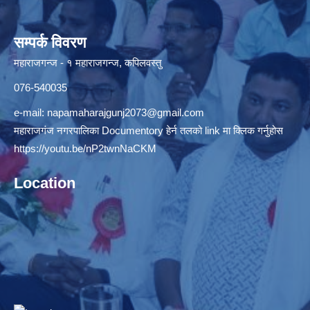
सम्पर्क विवरण
महाराजगन्ज - १ महाराजगन्ज, कपिलवस्तु
076-540035
e-mail:
napamaharajgunj2073@gmail.com
महाराजगंज नगरपालिका Documentory हेर्न तलको link मा क्लिक गर्नुहोस
https://youtu.be/nP2twnNaCKM
Location