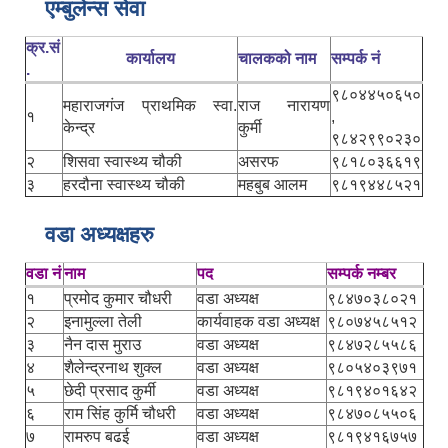
एम्बुलेन्स सेवा
क्र.सं
कार्यालय
चालकको नाम
सम्पर्क नं
.
९८०४४५०६५०
महाराजगंज प्राथमिक स्वा.
राज नारायण
१
,
केन्द्र
कुर्मी
९८४२९९०२३०
२
शिसवा स्वास्थ्य चौकी
असरफ
९८१८०३६६१९
३
हरदौना स्वास्थ्य चौकी
महबुब आलम
९८१९४४८५२१
वडा अध्यक्षहरु
वडा नं
नाम
पद
सम्पर्क नम्बर
१
प्रमोद कुमार चौधरी
वडा अध्यक्ष
९८४७०३८०२१
२
इनामुल्ला तेली
कार्यवाहक वडा अध्यक्ष
९८०७४५८५१२
३
नैन दास मुराउ
वडा अध्यक्ष
९८४७२८५५८६
४
शैलेन्द्रनाथ शुक्ल
वडा अध्यक्ष
९८०५४०३९७१
५
छेदी प्रसाद कुर्मी
वडा अध्यक्ष
९८१९४०१६४२
६
राम सिंह कुर्मि चौधरी
वडा अध्यक्ष
९८४७०८५५०६
७
रामरुप बढई
वडा अध्यक्ष
९८१९४१६७५७