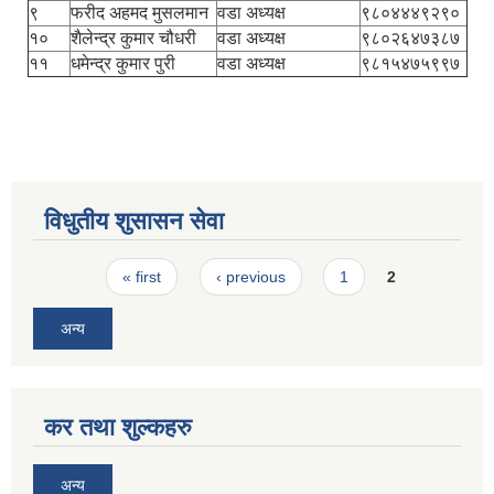
९
फरीद अहमद मुसलमान
वडा अध्यक्ष
९८०४४४९२९०
१०
शैलेन्द्र कुमार चौधरी
वडा अध्यक्ष
९८०२६४७३८७
११
धमेन्द्र कुमार पुरी
वडा अध्यक्ष
९८१५४७५९९७
विधुतीय शुसासन सेवा
Pages
« first
‹ previous
1
2
अन्य
कर तथा शुल्कहरु
अन्य