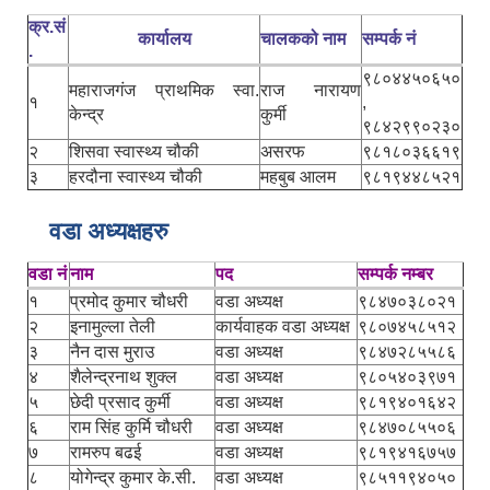
क्र.सं
कार्यालय
चालकको नाम
सम्पर्क नं
.
९८०४४५०६५०
महाराजगंज प्राथमिक स्वा.
राज नारायण
१
,
केन्द्र
कुर्मी
९८४२९९०२३०
२
शिसवा स्वास्थ्य चौकी
असरफ
९८१८०३६६१९
३
हरदौना स्वास्थ्य चौकी
महबुब आलम
९८१९४४८५२१
वडा अध्यक्षहरु
वडा नं
नाम
पद
सम्पर्क नम्बर
१
प्रमोद कुमार चौधरी
वडा अध्यक्ष
९८४७०३८०२१
२
इनामुल्ला तेली
कार्यवाहक वडा अध्यक्ष
९८०७४५८५१२
३
नैन दास मुराउ
वडा अध्यक्ष
९८४७२८५५८६
४
शैलेन्द्रनाथ शुक्ल
वडा अध्यक्ष
९८०५४०३९७१
५
छेदी प्रसाद कुर्मी
वडा अध्यक्ष
९८१९४०१६४२
६
राम सिंह कुर्मि चौधरी
वडा अध्यक्ष
९८४७०८५५०६
७
रामरुप बढई
वडा अध्यक्ष
९८१९४१६७५७
८
योगेन्द्र कुमार के.सी.
वडा अध्यक्ष
९८५११९४०५०