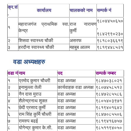
क्र.सं
कार्यालय
चालकको नाम
सम्पर्क नं
.
९८०४४५०६५०
महाराजगंज प्राथमिक स्वा.
राज नारायण
१
,
केन्द्र
कुर्मी
९८४२९९०२३०
२
शिसवा स्वास्थ्य चौकी
असरफ
९८१८०३६६१९
३
हरदौना स्वास्थ्य चौकी
महबुब आलम
९८१९४४८५२१
वडा अध्यक्षहरु
वडा नं
नाम
पद
सम्पर्क नम्बर
१
प्रमोद कुमार चौधरी
वडा अध्यक्ष
९८४७०३८०२१
२
इनामुल्ला तेली
कार्यवाहक वडा अध्यक्ष
९८०७४५८५१२
३
नैन दास मुराउ
वडा अध्यक्ष
९८४७२८५५८६
४
शैलेन्द्रनाथ शुक्ल
वडा अध्यक्ष
९८०५४०३९७१
५
छेदी प्रसाद कुर्मी
वडा अध्यक्ष
९८१९४०१६४२
६
राम सिंह कुर्मि चौधरी
वडा अध्यक्ष
९८४७०८५५०६
७
रामरुप बढई
वडा अध्यक्ष
९८१९४१६७५७
८
योगेन्द्र कुमार के.सी.
वडा अध्यक्ष
९८५११९४०५०