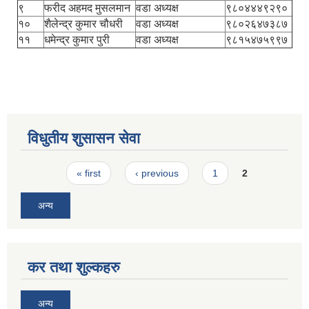
९
फरीद अहमद मुसलमान
वडा अध्यक्ष
९८०४४४९२९०
१०
शैलेन्द्र कुमार चौधरी
वडा अध्यक्ष
९८०२६४७३८७
११
धमेन्द्र कुमार पुरी
वडा अध्यक्ष
९८१५४७५९९७
विधुतीय शुसासन सेवा
Pages
« first
‹ previous
1
2
अन्य
कर तथा शुल्कहरु
अन्य