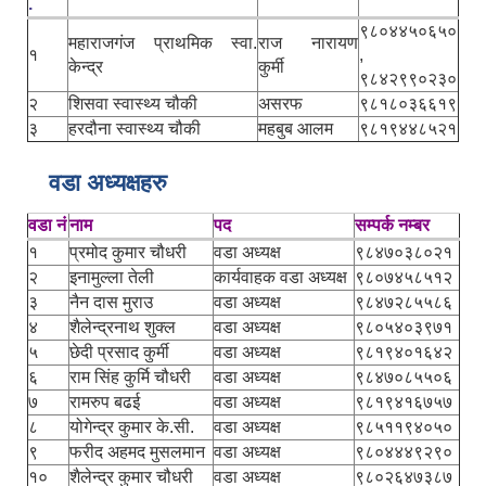
.
९८०४४५०६५०
महाराजगंज प्राथमिक स्वा.
राज नारायण
१
,
केन्द्र
कुर्मी
९८४२९९०२३०
२
शिसवा स्वास्थ्य चौकी
असरफ
९८१८०३६६१९
३
हरदौना स्वास्थ्य चौकी
महबुब आलम
९८१९४४८५२१
वडा अध्यक्षहरु
वडा नं
नाम
पद
सम्पर्क नम्बर
१
प्रमोद कुमार चौधरी
वडा अध्यक्ष
९८४७०३८०२१
२
इनामुल्ला तेली
कार्यवाहक वडा अध्यक्ष
९८०७४५८५१२
३
नैन दास मुराउ
वडा अध्यक्ष
९८४७२८५५८६
४
शैलेन्द्रनाथ शुक्ल
वडा अध्यक्ष
९८०५४०३९७१
५
छेदी प्रसाद कुर्मी
वडा अध्यक्ष
९८१९४०१६४२
६
राम सिंह कुर्मि चौधरी
वडा अध्यक्ष
९८४७०८५५०६
७
रामरुप बढई
वडा अध्यक्ष
९८१९४१६७५७
८
योगेन्द्र कुमार के.सी.
वडा अध्यक्ष
९८५११९४०५०
९
फरीद अहमद मुसलमान
वडा अध्यक्ष
९८०४४४९२९०
१०
शैलेन्द्र कुमार चौधरी
वडा अध्यक्ष
९८०२६४७३८७