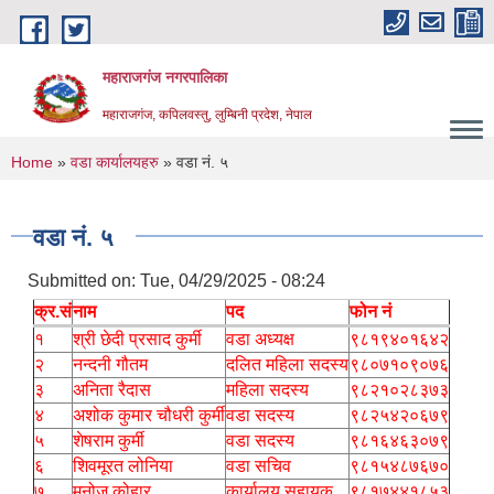
Skip to main content
महाराजगंज नगरपालिका
महाराजगंज, कपिलवस्तु, लुम्बिनी प्रदेश, नेपाल
You are here
Home
»
वडा कार्यालयहरु
» वडा नं. ५
वडा नं. ५
Submitted on:
Tue, 04/29/2025 - 08:24
क्र.सं
नाम
पद
फोन नं
१
श्री छेदी प्रसाद कुर्मी
वडा अध्यक्ष
९८१९४०१६४२
२
नन्दनी गौतम
दलित महिला सदस्य
९८०७१०९०७६
३
अनिता रैदास
महिला सदस्य
९८२१०२८३७३
४
अशोक कुमार चौधरी कुर्मी
वडा सदस्य
९८२५४२०६७९
५
शेषराम कुर्मी
वडा सदस्य
९८१६४६३०७९
६
शिवमूरत लोनिया
वडा सचिव
९८१५४८७६७०
७
मनोज कोहार
कार्यालय सहायक
९८१७४४१८५३