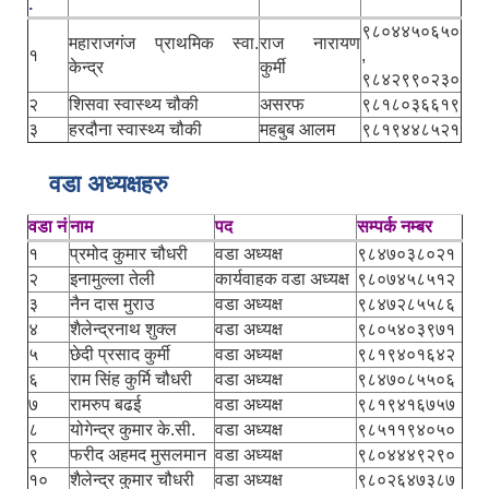
.
९८०४४५०६५०
महाराजगंज प्राथमिक स्वा.
राज नारायण
१
,
केन्द्र
कुर्मी
९८४२९९०२३०
२
शिसवा स्वास्थ्य चौकी
असरफ
९८१८०३६६१९
३
हरदौना स्वास्थ्य चौकी
महबुब आलम
९८१९४४८५२१
वडा अध्यक्षहरु
वडा नं
नाम
पद
सम्पर्क नम्बर
१
प्रमोद कुमार चौधरी
वडा अध्यक्ष
९८४७०३८०२१
२
इनामुल्ला तेली
कार्यवाहक वडा अध्यक्ष
९८०७४५८५१२
३
नैन दास मुराउ
वडा अध्यक्ष
९८४७२८५५८६
४
शैलेन्द्रनाथ शुक्ल
वडा अध्यक्ष
९८०५४०३९७१
५
छेदी प्रसाद कुर्मी
वडा अध्यक्ष
९८१९४०१६४२
६
राम सिंह कुर्मि चौधरी
वडा अध्यक्ष
९८४७०८५५०६
७
रामरुप बढई
वडा अध्यक्ष
९८१९४१६७५७
८
योगेन्द्र कुमार के.सी.
वडा अध्यक्ष
९८५११९४०५०
९
फरीद अहमद मुसलमान
वडा अध्यक्ष
९८०४४४९२९०
१०
शैलेन्द्र कुमार चौधरी
वडा अध्यक्ष
९८०२६४७३८७