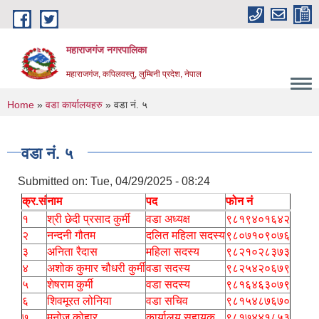
Skip to main content
महाराजगंज नगरपालिका
महाराजगंज, कपिलवस्तु, लुम्बिनी प्रदेश, नेपाल
You are here
Home
»
वडा कार्यालयहरु
» वडा नं. ५
वडा नं. ५
Submitted on:
Tue, 04/29/2025 - 08:24
क्र.सं
नाम
पद
फोन नं
१
श्री छेदी प्रसाद कुर्मी
वडा अध्यक्ष
९८१९४०१६४२
२
नन्दनी गौतम
दलित महिला सदस्य
९८०७१०९०७६
३
अनिता रैदास
महिला सदस्य
९८२१०२८३७३
४
अशोक कुमार चौधरी कुर्मी
वडा सदस्य
९८२५४२०६७९
५
शेषराम कुर्मी
वडा सदस्य
९८१६४६३०७९
६
शिवमूरत लोनिया
वडा सचिव
९८१५४८७६७०
७
मनोज कोहार
कार्यालय सहायक
९८१७४४१८५३