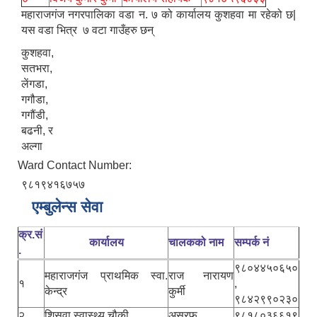
महाराजगंज नगरपालिका वडा न. ७ को कार्यालय कुशहवा मा रहेको छ|
यस वडा भित्र ७ वटा गाउँहरु छन्
कुशहवा,
सतभरा,
लेंगडा,
गगौडा,
गगौंडी,
बढनी, र
अल्गा
Ward Contact Number:
९८१९४१६७५७
एम्बुलेन्स सेवा
क्र.सं
कार्यालय
चालकको नाम
सम्पर्क नं
.
९८०४४५०६५०
महाराजगंज प्राथमिक स्वा.
राज नारायण
१
,
केन्द्र
कुर्मी
९८४२९९०२३०
२
शिसवा स्वास्थ्य चौकी
असरफ
९८१८०३६६१९