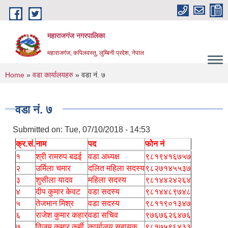
Skip to main content
महाराजगंज नगरपालिका
महाराजगंज, कपिलवस्तु, लुम्बिनी प्रदेश, नेपाल
You are here
Home
»
वडा कार्यालयहरु
» वडा नं. ७
वडा नं. ७
Submitted on:
Tue, 07/10/2018 - 14:53
क्र.सं.
नाम
पद
फोन नं
१
श्री रामरुप बढई
वडा अध्यक्ष
९८१९४१६७५७
२
उर्मिला चमार
दलित महिला सदस्य
९८२७१४५५३७
३
शुसीला यादव
महिला सदस्य
९८१४४२४२६४
४
दीप कुमार केवट
वडा सदस्य
९८१४४८९७४८
५
तेजभान मिश्र
वडा सदस्य
९८११९०१३४७
६
राजेश कुमार कहार
वडा सचिव
९७६७६२६४७६
७
विजय कुमार कुर्मी
कार्यालय सहायक
९८१७५९६४३३