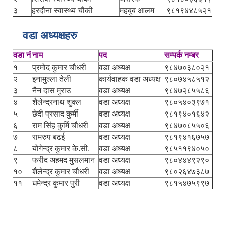
३
हरदौना स्वास्थ्य चौकी
महबुब आलम
९८१९४४८५२१
वडा अध्यक्षहरु
वडा नं
नाम
पद
सम्पर्क नम्बर
१
प्रमोद कुमार चौधरी
वडा अध्यक्ष
९८४७०३८०२१
२
इनामुल्ला तेली
कार्यवाहक वडा अध्यक्ष
९८०७४५८५१२
३
नैन दास मुराउ
वडा अध्यक्ष
९८४७२८५५८६
४
शैलेन्द्रनाथ शुक्ल
वडा अध्यक्ष
९८०५४०३९७१
५
छेदी प्रसाद कुर्मी
वडा अध्यक्ष
९८१९४०१६४२
६
राम सिंह कुर्मि चौधरी
वडा अध्यक्ष
९८४७०८५५०६
७
रामरुप बढई
वडा अध्यक्ष
९८१९४१६७५७
८
योगेन्द्र कुमार के.सी.
वडा अध्यक्ष
९८५११९४०५०
९
फरीद अहमद मुसलमान
वडा अध्यक्ष
९८०४४४९२९०
१०
शैलेन्द्र कुमार चौधरी
वडा अध्यक्ष
९८०२६४७३८७
११
धमेन्द्र कुमार पुरी
वडा अध्यक्ष
९८१५४७५९९७