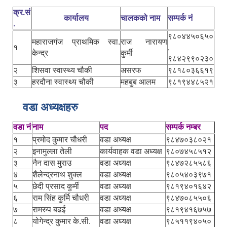
क्र.सं
कार्यालय
चालकको नाम
सम्पर्क नं
.
९८०४४५०६५०
महाराजगंज प्राथमिक स्वा.
राज नारायण
१
,
केन्द्र
कुर्मी
९८४२९९०२३०
२
शिसवा स्वास्थ्य चौकी
असरफ
९८१८०३६६१९
३
हरदौना स्वास्थ्य चौकी
महबुब आलम
९८१९४४८५२१
वडा अध्यक्षहरु
वडा नं
नाम
पद
सम्पर्क नम्बर
१
प्रमोद कुमार चौधरी
वडा अध्यक्ष
९८४७०३८०२१
२
इनामुल्ला तेली
कार्यवाहक वडा अध्यक्ष
९८०७४५८५१२
३
नैन दास मुराउ
वडा अध्यक्ष
९८४७२८५५८६
४
शैलेन्द्रनाथ शुक्ल
वडा अध्यक्ष
९८०५४०३९७१
५
छेदी प्रसाद कुर्मी
वडा अध्यक्ष
९८१९४०१६४२
६
राम सिंह कुर्मि चौधरी
वडा अध्यक्ष
९८४७०८५५०६
७
रामरुप बढई
वडा अध्यक्ष
९८१९४१६७५७
८
योगेन्द्र कुमार के.सी.
वडा अध्यक्ष
९८५११९४०५०