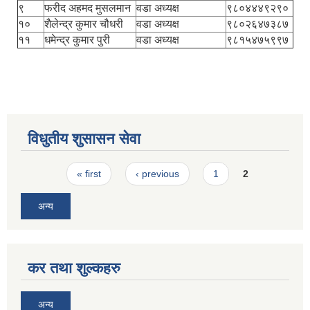
९
फरीद अहमद मुसलमान
वडा अध्यक्ष
९८०४४४९२९०
१०
शैलेन्द्र कुमार चौधरी
वडा अध्यक्ष
९८०२६४७३८७
११
धमेन्द्र कुमार पुरी
वडा अध्यक्ष
९८१५४७५९९७
विधुतीय शुसासन सेवा
Pages
« first
‹ previous
1
2
अन्य
कर तथा शुल्कहरु
अन्य