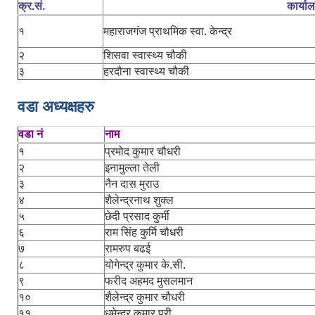
क्र.सं.
कार्या
१
महाराजगंज प्राथमिक स्वा. केन्द्र
२
शिसवा स्वास्थ्य चौकी
३
हरदौना स्वास्थ्य चौकी
वडा अध्यक्षहरु
वडा नं
नाम
१
प्रमोद कुमार चौधरी
२
इनामुल्ला तेली
३
नैन दास मुराउ
४
शैलेन्द्रनाथ शुक्ल
५
छेदी प्रसाद कुर्मी
६
राम सिंह कुर्मि चौधरी
७
रामरुप बढई
८
योगेन्द्र कुमार के.सी.
९
फरीद अहमद मुसलमान
१०
शैलेन्द्र कुमार चौधरी
११
धमेन्द्र कुमार पुरी