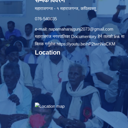
सम्पर्क विवरण
महाराजगन्ज - १ महाराजगन्ज, कपिलवस्तु
076-540035
e-mail:
napamaharajgunj2073@gmail.com
महाराजगंज नगरपालिका Documentory हेर्न तलको link मा
क्लिक गर्नुहोस
https://youtu.be/nP2twnNaCKM
Location