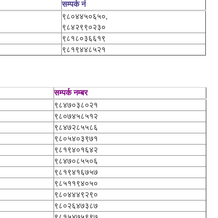
सम्पर्क नं
९८०४४५०६५०,
९८४२९९०२३०
९८१८०३६६१९
९८१९४४८५२१
सम्पर्क नम्बर
९८४७०३८०२१
९८०७४५८५१२
९८४७२८५५८६
९८०५४०३९७१
९८१९४०१६४२
९८४७०८५५०६
९८१९४१६७५७
९८५११९४०५०
९८०४४४९२९०
९८०२६४७३८७
९८१५४७५९९७