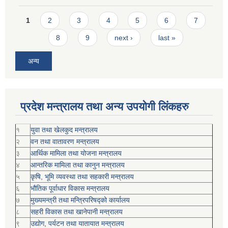
Pages
1
2
3
4
5
6
7
8
9
next ›
last »
अन्य
प्रदेश मन्त्रालय तथा अन्य उपयोगी लिंकहरु
१
युवा तथा खेलकुद मन्त्रालय
२
वन तथा वातावरण मन्त्रालय
३
आर्थिक मामिला तथा योजना मन्त्रालय
४
आन्तरिक मामिला तथा कानुन मन्त्रालय
५
कृषि, भूमि व्यवस्था तथा सहकारी मन्त्रालय
६
भौतिक पूर्वाधार विकास मन्त्रालय
७
मुख्यमन्त्री तथा मन्त्रिपरिषद्को कार्यालय
८
सहरी विकास तथा खानेपानी मन्त्रालय
९
उद्योग, पर्यटन तथा यातायात मन्त्रालय