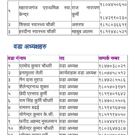
९८०४४५०६५०
महाराजगंज प्राथमिक स्वा.
राज नारायण
१
,
केन्द्र
कुर्मी
९८४२९९०२३०
२
शिसवा स्वास्थ्य चौकी
असरफ
९८१८०३६६१९
३
हरदौना स्वास्थ्य चौकी
महबुब आलम
९८१९४४८५२१
वडा अध्यक्षहरु
वडा नं
नाम
पद
सम्पर्क नम्बर
१
प्रमोद कुमार चौधरी
वडा अध्यक्ष
९८४७०३८०२१
२
इनामुल्ला तेली
कार्यवाहक वडा अध्यक्ष
९८०७४५८५१२
३
नैन दास मुराउ
वडा अध्यक्ष
९८४७२८५५८६
४
शैलेन्द्रनाथ शुक्ल
वडा अध्यक्ष
९८०५४०३९७१
५
छेदी प्रसाद कुर्मी
वडा अध्यक्ष
९८१९४०१६४२
६
राम सिंह कुर्मि चौधरी
वडा अध्यक्ष
९८४७०८५५०६
७
रामरुप बढई
वडा अध्यक्ष
९८१९४१६७५७
८
योगेन्द्र कुमार के.सी.
वडा अध्यक्ष
९८५११९४०५०
९
फरीद अहमद मुसलमान
वडा अध्यक्ष
९८०४४४९२९०
१०
शैलेन्द्र कुमार चौधरी
वडा अध्यक्ष
९८०२६४७३८७