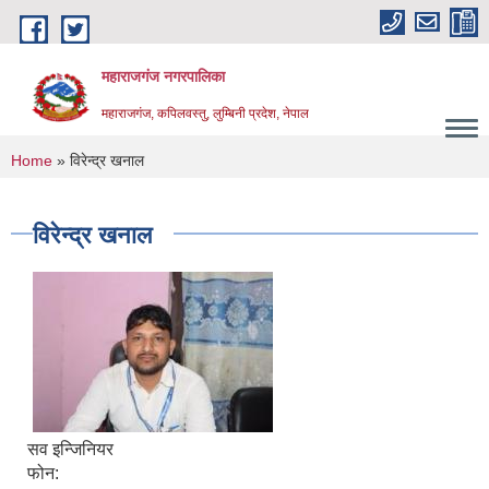
Skip to main content
महाराजगंज नगरपालिका
महाराजगंज, कपिलवस्तु, लुम्बिनी प्रदेश, नेपाल
You are here
Home
» विरेन्द्र खनाल
विरेन्द्र खनाल
सव इन्जिनियर
फोन: