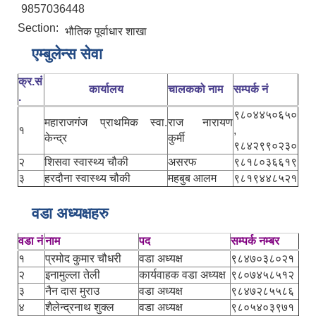
9857036448
Section:
भौतिक पूर्वाधार शाखा
एम्बुलेन्स सेवा
क्र.सं
कार्यालय
चालकको नाम
सम्पर्क नं
.
९८०४४५०६५०
महाराजगंज प्राथमिक स्वा.
राज नारायण
१
,
केन्द्र
कुर्मी
९८४२९९०२३०
२
शिसवा स्वास्थ्य चौकी
असरफ
९८१८०३६६१९
३
हरदौना स्वास्थ्य चौकी
महबुब आलम
९८१९४४८५२१
वडा अध्यक्षहरु
वडा नं
नाम
पद
सम्पर्क नम्बर
१
प्रमोद कुमार चौधरी
वडा अध्यक्ष
९८४७०३८०२१
२
इनामुल्ला तेली
कार्यवाहक वडा अध्यक्ष
९८०७४५८५१२
३
नैन दास मुराउ
वडा अध्यक्ष
९८४७२८५५८६
४
शैलेन्द्रनाथ शुक्ल
वडा अध्यक्ष
९८०५४०३९७१