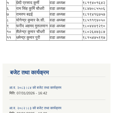
५
छेदी प्रसाद कुर्मी
वडा अध्यक्ष
९८१९४०१६४२
६
राम सिंह कुर्मि चौधरी
वडा अध्यक्ष
९८४७०८५५०६
७
रामरुप बढई
वडा अध्यक्ष
९८१९४१६७५७
८
योगेन्द्र कुमार के.सी.
वडा अध्यक्ष
९८५११९४०५०
९
फरीद अहमद मुसलमान
वडा अध्यक्ष
९८०४४४९२९०
१०
शैलेन्द्र कुमार चौधरी
वडा अध्यक्ष
९८०२६४७३८७
११
धमेन्द्र कुमार पुरी
वडा अध्यक्ष
९८१५४७५९९७
बजेट तथा कार्यक्रम
आ.व. २०८३।८४ को बजेट तथा कार्यक्रम
मिति:
07/31/2026 - 16:42
आ.व. २०८२।८३ को बजेट तथा कार्यक्रम