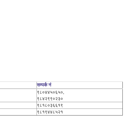
सम्पर्क नं
९८०४४५०६५०,
९८४२९९०२३०
९८१८०३६६१९
९८१९४४८५२१