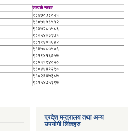
सम्पर्क नम्बर
९८४७०३८०२१
९८०७४५८५१२
९८४७२८५५८६
९८०५४०३९७१
९८१९४०१६४२
९८४७०८५५०६
९८१९४१६७५७
९८५११९४०५०
९८०४४४९२९०
९८०२६४७३८७
९८१५४७५९९७
प्रदेश मन्त्रालय तथा अन्य
उपयोगी लिंकहरु