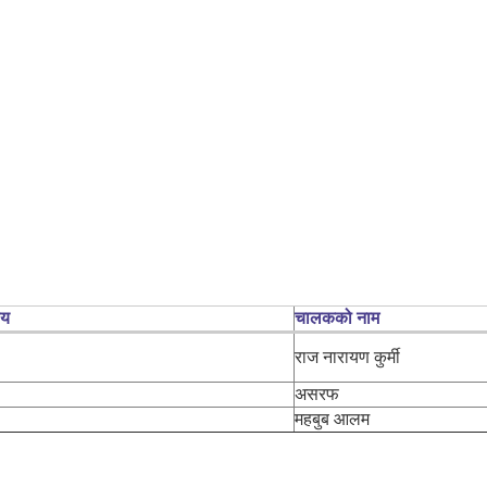
लय
चालकको नाम
राज नारायण कुर्मी
असरफ
महबुब आलम