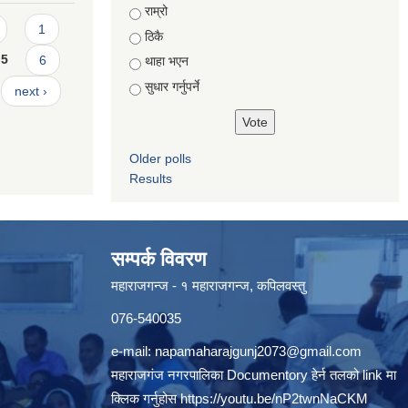
Choices
राम्रो
1
ठिकै
5
6
थाहा भएन
सुधार गर्नुपर्ने
next ›
Older polls
Results
सम्पर्क विवरण
महाराजगन्ज - १ महाराजगन्ज, कपिलवस्तु
076-540035
e-mail:
napamaharajgunj2073@gmail.com
महाराजगंज नगरपालिका Documentory हेर्न तलको link मा
क्लिक गर्नुहोस
https://youtu.be/nP2twnNaCKM