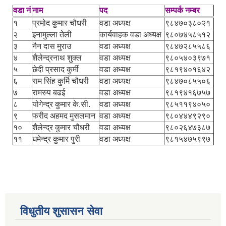
वडा नं
नाम
पद
सम्पर्क नम्बर
१
प्रमोद कुमार चौधरी
वडा अध्यक्ष
९८४७०३८०२१
२
इनामुल्ला तेली
कार्यवाहक वडा अध्यक्ष
९८०७४५८५१२
३
नैन दास मुराउ
वडा अध्यक्ष
९८४७२८५५८६
४
शैलेन्द्रनाथ शुक्ल
वडा अध्यक्ष
९८०५४०३९७१
५
छेदी प्रसाद कुर्मी
वडा अध्यक्ष
९८१९४०१६४२
६
राम सिंह कुर्मि चौधरी
वडा अध्यक्ष
९८४७०८५५०६
७
रामरुप बढई
वडा अध्यक्ष
९८१९४१६७५७
८
योगेन्द्र कुमार के.सी.
वडा अध्यक्ष
९८५११९४०५०
९
फरीद अहमद मुसलमान
वडा अध्यक्ष
९८०४४४९२९०
१०
शैलेन्द्र कुमार चौधरी
वडा अध्यक्ष
९८०२६४७३८७
११
धमेन्द्र कुमार पुरी
वडा अध्यक्ष
९८१५४७५९९७
विधुतीय शुसासन सेवा