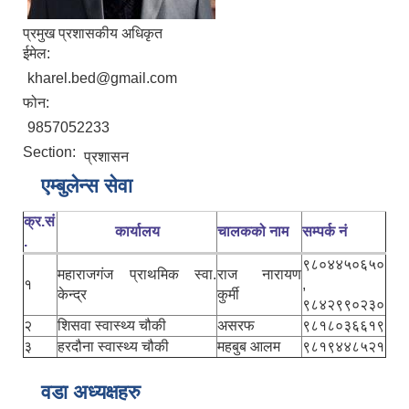
प्रमुख प्रशासकीय अधिकृत
ईमेल:
kharel.bed@gmail.com
फोन:
9857052233
Section:
प्रशासन
एम्बुलेन्स सेवा
क्र.सं
कार्यालय
चालकको नाम
सम्पर्क नं
.
९८०४४५०६५०
महाराजगंज प्राथमिक स्वा.
राज नारायण
१
,
केन्द्र
कुर्मी
९८४२९९०२३०
२
शिसवा स्वास्थ्य चौकी
असरफ
९८१८०३६६१९
३
हरदौना स्वास्थ्य चौकी
महबुब आलम
९८१९४४८५२१
वडा अध्यक्षहरु