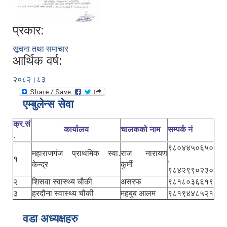
प्रकार:
सूचना तथा समाचार
आर्थिक वर्ष:
२०८२।८३
एम्बुलेन्स सेवा
क्र.सं
कार्यालय
चालकको नाम
सम्पर्क नं
.
९८०४४५०६५०
महाराजगंज प्राथमिक स्वा.
राज नारायण
१
,
केन्द्र
कुर्मी
९८४२९९०२३०
२
शिसवा स्वास्थ्य चौकी
असरफ
९८१८०३६६१९
३
हरदौना स्वास्थ्य चौकी
महबुब आलम
९८१९४४८५२१
वडा अध्यक्षहरु