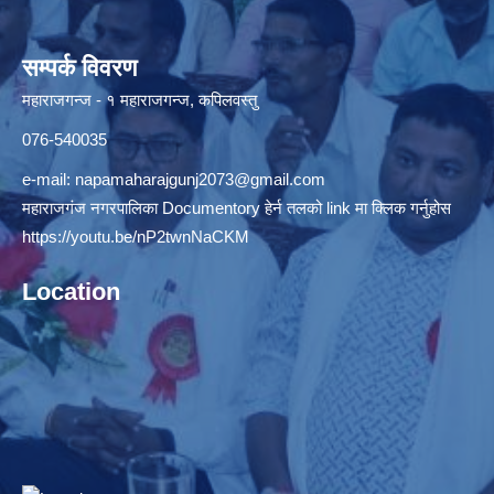
सम्पर्क विवरण
महाराजगन्ज - १ महाराजगन्ज, कपिलवस्तु
076-540035
e-mail:
napamaharajgunj2073@gmail.com
महाराजगंज नगरपालिका Documentory हेर्न तलको link मा क्लिक गर्नुहोस
https://youtu.be/nP2twnNaCKM
Location