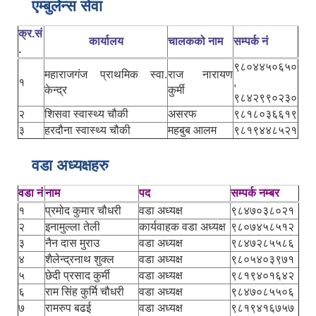
एम्बुलेन्स सेवा
क्र.सं
कार्यालय
चालकको नाम
सम्पर्क नं
.
९८०४४५०६५०
महाराजगंज प्राथमिक स्वा.
राज नारायण
१
,
केन्द्र
कुर्मी
९८४२९९०२३०
२
शिसवा स्वास्थ्य चौकी
असरफ
९८१८०३६६१९
३
हरदौना स्वास्थ्य चौकी
महबुब आलम
९८१९४४८५२१
वडा अध्यक्षहरु
वडा नं
नाम
पद
सम्पर्क नम्बर
१
प्रमोद कुमार चौधरी
वडा अध्यक्ष
९८४७०३८०२१
२
इनामुल्ला तेली
कार्यवाहक वडा अध्यक्ष
९८०७४५८५१२
३
नैन दास मुराउ
वडा अध्यक्ष
९८४७२८५५८६
४
शैलेन्द्रनाथ शुक्ल
वडा अध्यक्ष
९८०५४०३९७१
५
छेदी प्रसाद कुर्मी
वडा अध्यक्ष
९८१९४०१६४२
६
राम सिंह कुर्मि चौधरी
वडा अध्यक्ष
९८४७०८५५०६
७
रामरुप बढई
वडा अध्यक्ष
९८१९४१६७५७