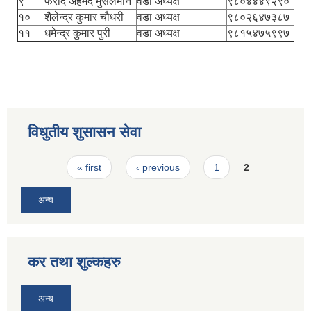
९
फरीद अहमद मुसलमान
वडा अध्यक्ष
९८०४४४९२९०
१०
शैलेन्द्र कुमार चौधरी
वडा अध्यक्ष
९८०२६४७३८७
११
धमेन्द्र कुमार पुरी
वडा अध्यक्ष
९८१५४७५९९७
विधुतीय शुसासन सेवा
Pages
« first
‹ previous
1
2
अन्य
कर तथा शुल्कहरु
अन्य