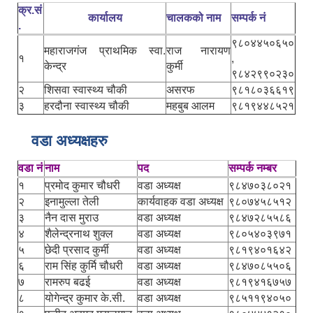
क्र.सं
कार्यालय
चालकको नाम
सम्पर्क नं
.
९८०४४५०६५०
महाराजगंज प्राथमिक स्वा.
राज नारायण
१
,
केन्द्र
कुर्मी
९८४२९९०२३०
२
शिसवा स्वास्थ्य चौकी
असरफ
९८१८०३६६१९
३
हरदौना स्वास्थ्य चौकी
महबुब आलम
९८१९४४८५२१
वडा अध्यक्षहरु
वडा नं
नाम
पद
सम्पर्क नम्बर
१
प्रमोद कुमार चौधरी
वडा अध्यक्ष
९८४७०३८०२१
२
इनामुल्ला तेली
कार्यवाहक वडा अध्यक्ष
९८०७४५८५१२
३
नैन दास मुराउ
वडा अध्यक्ष
९८४७२८५५८६
४
शैलेन्द्रनाथ शुक्ल
वडा अध्यक्ष
९८०५४०३९७१
५
छेदी प्रसाद कुर्मी
वडा अध्यक्ष
९८१९४०१६४२
६
राम सिंह कुर्मि चौधरी
वडा अध्यक्ष
९८४७०८५५०६
७
रामरुप बढई
वडा अध्यक्ष
९८१९४१६७५७
८
योगेन्द्र कुमार के.सी.
वडा अध्यक्ष
९८५११९४०५०