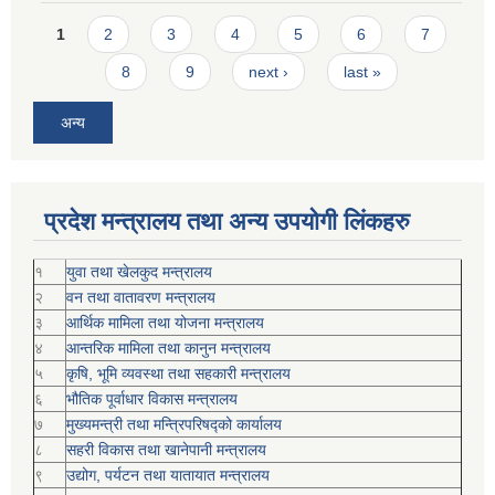
Pages
1
2
3
4
5
6
7
8
9
next ›
last »
अन्य
प्रदेश मन्त्रालय तथा अन्य उपयोगी लिंकहरु
१
युवा तथा खेलकुद मन्त्रालय
२
वन तथा वातावरण मन्त्रालय
३
आर्थिक मामिला तथा योजना मन्त्रालय
४
आन्तरिक मामिला तथा कानुन मन्त्रालय
५
कृषि, भूमि व्यवस्था तथा सहकारी मन्त्रालय
६
भौतिक पूर्वाधार विकास मन्त्रालय
७
मुख्यमन्त्री तथा मन्त्रिपरिषद्को कार्यालय
८
सहरी विकास तथा खानेपानी मन्त्रालय
९
उद्योग, पर्यटन तथा यातायात मन्त्रालय