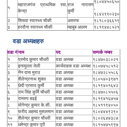
९८०४४५०६५०
महाराजगंज प्राथमिक स्वा.
राज नारायण
१
,
केन्द्र
कुर्मी
९८४२९९०२३०
२
शिसवा स्वास्थ्य चौकी
असरफ
९८१८०३६६१९
३
हरदौना स्वास्थ्य चौकी
महबुब आलम
९८१९४४८५२१
वडा अध्यक्षहरु
वडा नं
नाम
पद
सम्पर्क नम्बर
१
प्रमोद कुमार चौधरी
वडा अध्यक्ष
९८४७०३८०२१
२
इनामुल्ला तेली
कार्यवाहक वडा अध्यक्ष
९८०७४५८५१२
३
नैन दास मुराउ
वडा अध्यक्ष
९८४७२८५५८६
४
शैलेन्द्रनाथ शुक्ल
वडा अध्यक्ष
९८०५४०३९७१
५
छेदी प्रसाद कुर्मी
वडा अध्यक्ष
९८१९४०१६४२
६
राम सिंह कुर्मि चौधरी
वडा अध्यक्ष
९८४७०८५५०६
७
रामरुप बढई
वडा अध्यक्ष
९८१९४१६७५७
८
योगेन्द्र कुमार के.सी.
वडा अध्यक्ष
९८५११९४०५०
९
फरीद अहमद मुसलमान
वडा अध्यक्ष
९८०४४४९२९०
१०
शैलेन्द्र कुमार चौधरी
वडा अध्यक्ष
९८०२६४७३८७
११
धमेन्द्र कुमार पुरी
वडा अध्यक्ष
९८१५४७५९९७