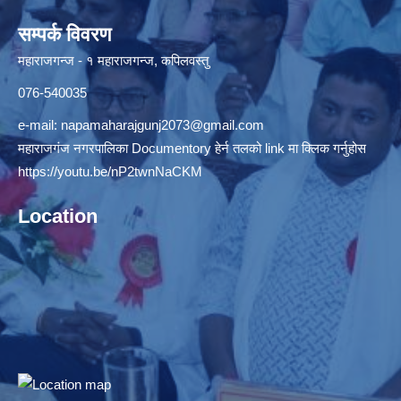
सम्पर्क विवरण
महाराजगन्ज - १ महाराजगन्ज, कपिलवस्तु
076-540035
e-mail:
napamaharajgunj2073@gmail.com
महाराजगंज नगरपालिका Documentory हेर्न तलको link मा क्लिक गर्नुहोस
https://youtu.be/nP2twnNaCKM
Location