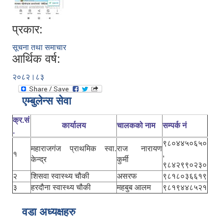
प्रकार:
सूचना तथा समाचार
आर्थिक वर्ष:
२०८२।८३
एम्बुलेन्स सेवा
क्र.सं
कार्यालय
चालकको नाम
सम्पर्क नं
.
९८०४४५०६५०
महाराजगंज प्राथमिक स्वा.
राज नारायण
१
,
केन्द्र
कुर्मी
९८४२९९०२३०
२
शिसवा स्वास्थ्य चौकी
असरफ
९८१८०३६६१९
३
हरदौना स्वास्थ्य चौकी
महबुब आलम
९८१९४४८५२१
वडा अध्यक्षहरु