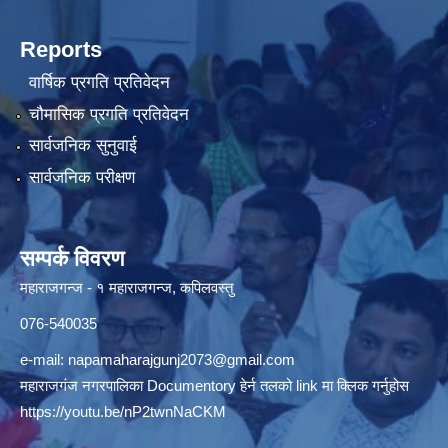
Reports
वार्षिक प्रगति प्रतिवेदन
चौमासिक प्रगति प्रतिवेदन
सार्वजनिक सुनुवाई
सार्वजनिक परीक्षण
सम्पर्क विवरण
महाराजगन्ज - १ महाराजगन्ज, कपिलवस्तु
076-540035
e-mail:
napamaharajgunj2073@gmail.com
महाराजगंज नगरपालिका Documentory हेर्न तलको link मा क्लिक गर्नुहोस
https://youtu.be/nP2twnNaCKM