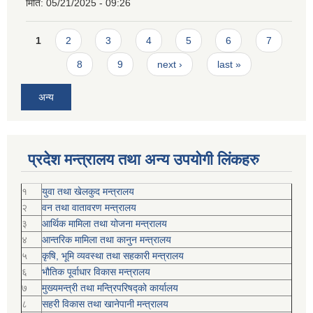
मिति:
05/21/2025 - 09:26
Pages
1
2
3
4
5
6
7
8
9
next ›
last »
अन्य
प्रदेश मन्त्रालय तथा अन्य उपयोगी लिंकहरु
१
युवा तथा खेलकुद मन्त्रालय
२
वन तथा वातावरण मन्त्रालय
३
आर्थिक मामिला तथा योजना मन्त्रालय
४
आन्तरिक मामिला तथा कानुन मन्त्रालय
५
कृषि, भूमि व्यवस्था तथा सहकारी मन्त्रालय
६
भौतिक पूर्वाधार विकास मन्त्रालय
७
मुख्यमन्त्री तथा मन्त्रिपरिषद्को कार्यालय
८
सहरी विकास तथा खानेपानी मन्त्रालय