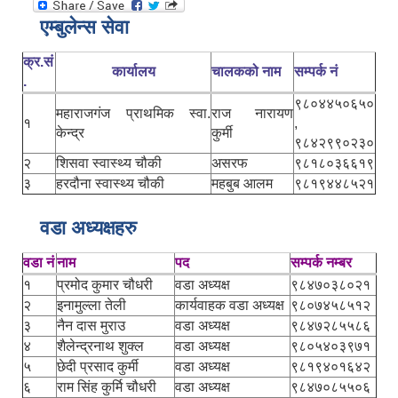
एम्बुलेन्स सेवा
क्र.सं
कार्यालय
चालकको नाम
सम्पर्क नं
.
९८०४४५०६५०
महाराजगंज प्राथमिक स्वा.
राज नारायण
१
,
केन्द्र
कुर्मी
९८४२९९०२३०
२
शिसवा स्वास्थ्य चौकी
असरफ
९८१८०३६६१९
३
हरदौना स्वास्थ्य चौकी
महबुब आलम
९८१९४४८५२१
वडा अध्यक्षहरु
वडा नं
नाम
पद
सम्पर्क नम्बर
१
प्रमोद कुमार चौधरी
वडा अध्यक्ष
९८४७०३८०२१
२
इनामुल्ला तेली
कार्यवाहक वडा अध्यक्ष
९८०७४५८५१२
३
नैन दास मुराउ
वडा अध्यक्ष
९८४७२८५५८६
४
शैलेन्द्रनाथ शुक्ल
वडा अध्यक्ष
९८०५४०३९७१
५
छेदी प्रसाद कुर्मी
वडा अध्यक्ष
९८१९४०१६४२
६
राम सिंह कुर्मि चौधरी
वडा अध्यक्ष
९८४७०८५५०६