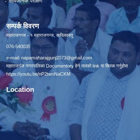
सार्वजनिक परीक्षण
सम्पर्क विवरण
महाराजगन्ज - १ महाराजगन्ज, कपिलवस्तु
076-540035
e-mail:
napamaharajgunj2073@gmail.com
महाराजगंज नगरपालिका Documentory हेर्न तलको link मा क्लिक गर्नुहोस
https://youtu.be/nP2twnNaCKM
Location