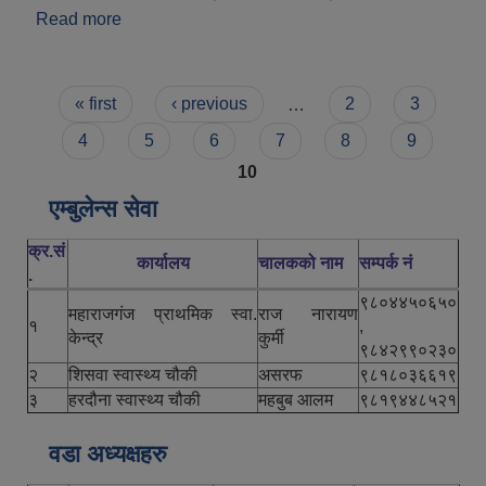
Read more
about महाराजगञ्ज नगरपालिका परिचय
Pages
« first
‹ previous
…
2
3
4
5
6
7
8
9
10
एम्बुलेन्स सेवा
क्र.सं
कार्यालय
चालकको नाम
सम्पर्क नं
.
९८०४४५०६५०
महाराजगंज प्राथमिक स्वा.
राज नारायण
१
,
केन्द्र
कुर्मी
९८४२९९०२३०
२
शिसवा स्वास्थ्य चौकी
असरफ
९८१८०३६६१९
३
हरदौना स्वास्थ्य चौकी
महबुब आलम
९८१९४४८५२१
वडा अध्यक्षहरु