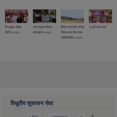
निःशुल्क आँखा
नगर साक्षर घोषणा
चौथो राष्ट्रपति रनिङ
१२औं नगर सभा
शिविर-२०७९
कार्यक्रम-२०७९
शिल्ड तथा मेयर कप
प्रतियोगिता-२०७९
विधुतीय शुसासन सेवा
Pages
« first
‹ previous
1
2