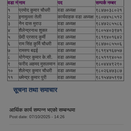
वडा नं
नाम
पद
सम्पर्क नम्बर
१
प्रमोद कुमार चौधरी
वडा अध्यक्ष
९८४७०३८०२१
२
इनामुल्ला तेली
कार्यवाहक वडा अध्यक्ष
९८०७४५८५१२
३
नैन दास मुराउ
वडा अध्यक्ष
९८४७२८५५८६
४
शैलेन्द्रनाथ शुक्ल
वडा अध्यक्ष
९८०५४०३९७१
५
छेदी प्रसाद कुर्मी
वडा अध्यक्ष
९८१९४०१६४२
६
राम सिंह कुर्मि चौधरी
वडा अध्यक्ष
९८४७०८५५०६
७
रामरुप बढई
वडा अध्यक्ष
९८१९४१६७५७
८
योगेन्द्र कुमार के.सी.
वडा अध्यक्ष
९८५११९४०५०
९
फरीद अहमद मुसलमान
वडा अध्यक्ष
९८०४४४९२९०
१०
शैलेन्द्र कुमार चौधरी
वडा अध्यक्ष
९८०२६४७३८७
११
धमेन्द्र कुमार पुरी
वडा अध्यक्ष
९८१५४७५९९७
सूचना तथा समाचार
आर्थिक कार्य सम्पन्न भएको सम्बन्धमा
Post date:
07/10/2025 - 14:26