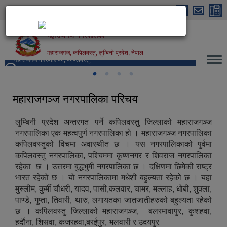
Skip to main content
महाराजगंज नगरपालिका
महाराजगंज, कपिलवस्तु, लुम्बिनी प्रदेश, नेपाल
महाराजगंज नगरपालिका, कपिलवस्तु
महाराजगञ्ज नगरपालिका परिचय
लुम्बिनी प्रदेश अन्तरगत पर्ने कपिलवस्तु जिल्लाको महाराजगञ्ज
नगरपालिका एक महत्वपुर्ण नगरपालिका हो । महाराजगञ्ज नगरपालिका
कपिलवस्तुको विचमा अवास्थीत छ । यस नगरपालिकाको पुर्वमा
कपिलवस्तु नगरपालिका, पश्चिममा कृष्णनगर र शिवराज नगरपालिका
रहेका छ । उत्तरमा बुद्धभुमी नगरपालिका छ । दक्षिणमा छिमेकी राष्ट्र
भारत रहेको छ । यो नगरपालिकामा मधेशी बहुल्यता रहेको छ । यहा
मुस्लीम, कुर्मी चौधरी, यादव, पासी,कलवार, चामर, मल्लाह, धोबी, शुक्ला,
पाण्डे, गुप्ता, तिवारी, थारु, लगायतका जातजातीहरुको बहुल्यता रहेको
छ । कपिलवस्तु जिल्लाको महाराजगञ्ज, बलरमावापुर, कुशहवा,
हर्दाैना, शिसवा, कजरहवा,बरईपुर, भलवारी र उदयपुर