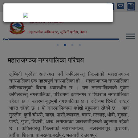
Skip to main content
महाराजगंज नगरपालिका
महाराजगंज, कपिलवस्तु, लुम्बिनी प्रदेश, नेपाल
महाराजगंज नगरपालिका, कपिलवस्तु
महाराजगञ्ज नगरपालिका परिचय
लुम्बिनी प्रदेश अन्तरगत पर्ने कपिलवस्तु जिल्लाको महाराजगञ्ज
नगरपालिका एक महत्वपुर्ण नगरपालिका हो । महाराजगञ्ज नगरपालिका
कपिलवस्तुको विचमा अवास्थीत छ । यस नगरपालिकाको पुर्वमा
कपिलवस्तु नगरपालिका, पश्चिममा कृष्णनगर र शिवराज नगरपालिका
रहेका छ । उत्तरमा बुद्धभुमी नगरपालिका छ । दक्षिणमा छिमेकी राष्ट्र
भारत रहेको छ । यो नगरपालिकामा मधेशी बहुल्यता रहेको छ । यहा
मुस्लीम, कुर्मी चौधरी, यादव, पासी,कलवार, चामर, मल्लाह, धोबी, शुक्ला,
पाण्डे, गुप्ता, तिवारी, थारु, लगायतका जातजातीहरुको बहुल्यता रहेको
छ । कपिलवस्तु जिल्लाको महाराजगञ्ज, बलरमावापुर, कुशहवा,
हर्दाैना, शिसवा, कजरहवा,बरईपुर, भलवारी र उदयपुर