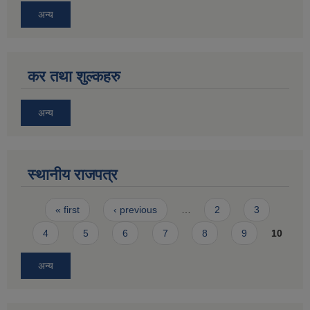
अन्य
कर तथा शुल्कहरु
अन्य
स्थानीय राजपत्र
Pages
« first
‹ previous
…
2
3
4
5
6
7
8
9
10
अन्य