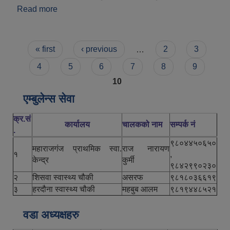
Read more
about महाराजगञ्ज नगरपालिका परिचय
Pages
« first
‹ previous
…
2
3
4
5
6
7
8
9
10
एम्बुलेन्स सेवा
क्र.सं
कार्यालय
चालकको नाम
सम्पर्क नं
.
९८०४४५०६५०
महाराजगंज प्राथमिक स्वा.
राज नारायण
१
,
केन्द्र
कुर्मी
९८४२९९०२३०
२
शिसवा स्वास्थ्य चौकी
असरफ
९८१८०३६६१९
३
हरदौना स्वास्थ्य चौकी
महबुब आलम
९८१९४४८५२१
वडा अध्यक्षहरु