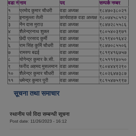
वडा नं
नाम
पद
सम्पर्क नम्बर
१
प्रमोद कुमार चौधरी
वडा अध्यक्ष
९८४७०३८०२१
२
इनामुल्ला तेली
कार्यवाहक वडा अध्यक्ष
९८०७४५८५१२
३
नैन दास मुराउ
वडा अध्यक्ष
९८४७२८५५८६
४
शैलेन्द्रनाथ शुक्ल
वडा अध्यक्ष
९८०५४०३९७१
५
छेदी प्रसाद कुर्मी
वडा अध्यक्ष
९८१९४०१६४२
६
राम सिंह कुर्मि चौधरी
वडा अध्यक्ष
९८४७०८५५०६
७
रामरुप बढई
वडा अध्यक्ष
९८१९४१६७५७
८
योगेन्द्र कुमार के.सी.
वडा अध्यक्ष
९८५११९४०५०
९
फरीद अहमद मुसलमान
वडा अध्यक्ष
९८०४४४९२९०
१०
शैलेन्द्र कुमार चौधरी
वडा अध्यक्ष
९८०२६४७३८७
११
धमेन्द्र कुमार पुरी
वडा अध्यक्ष
९८१५४७५९९७
सूचना तथा समाचार
स्थानीय पर्व विदा सम्बन्धी सूचना
Post date:
11/26/2023 - 16:12