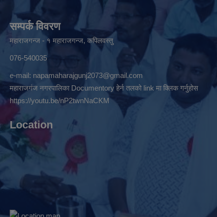
सम्पर्क विवरण
महाराजगन्ज - १ महाराजगन्ज, कपिलवस्तु
076-540035
e-mail:
napamaharajgunj2073@gmail.com
महाराजगंज नगरपालिका Documentory हेर्न तलको link मा क्लिक गर्नुहोस
https://youtu.be/nP2twnNaCKM
Location