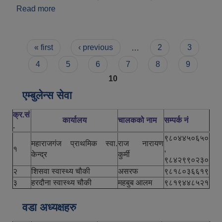
Read more
about महाराजगञ्ज नगरपालिका परिचय
Pages
« first
‹ previous
…
2
3
4
5
6
7
8
9
10
एम्बुलेन्स सेवा
क्र.सं
कार्यालय
चालकको नाम
सम्पर्क नं
.
९८०४४५०६५०
महाराजगंज प्राथमिक स्वा.
राज नारायण
१
,
केन्द्र
कुर्मी
९८४२९९०२३०
२
शिसवा स्वास्थ्य चौकी
असरफ
९८१८०३६६१९
३
हरदौना स्वास्थ्य चौकी
महबुब आलम
९८१९४४८५२१
वडा अध्यक्षहरु