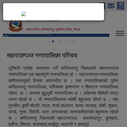
Skip to main content
महाराजगंज नगरपालिका
महाराजगंज, कपिलवस्तु, लुम्बिनी प्रदेश, नेपाल
महाराजगंज नगरपालिका, कपिलवस्तु
महाराजगञ्ज नगरपालिका परिचय
लुम्बिनी प्रदेश अन्तरगत पर्ने कपिलवस्तु जिल्लाको महाराजगञ्ज
नगरपालिका एक महत्वपुर्ण नगरपालिका हो । महाराजगञ्ज नगरपालिका
कपिलवस्तुको विचमा अवास्थीत छ । यस नगरपालिकाको पुर्वमा
कपिलवस्तु नगरपालिका, पश्चिममा कृष्णनगर र शिवराज नगरपालिका
रहेका छ । उत्तरमा बुद्धभुमी नगरपालिका छ । दक्षिणमा छिमेकी राष्ट्र
भारत रहेको छ । यो नगरपालिकामा मधेशी बहुल्यता रहेको छ । यहा
मुस्लीम, कुर्मी चौधरी, यादव, पासी,कलवार, चामर, मल्लाह, धोबी, शुक्ला,
पाण्डे, गुप्ता, तिवारी, थारु, लगायतका जातजातीहरुको बहुल्यता रहेको
छ । कपिलवस्तु जिल्लाको महाराजगञ्ज, बलरमावापुर, कुशहवा,
हर्दाैना, शिसवा, कजरहवा,बरईपुर, भलवारी र उदयपुर