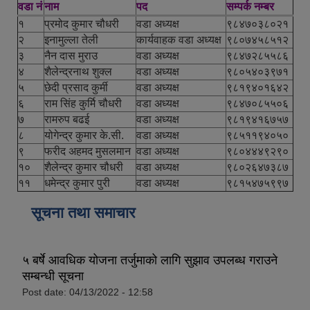
वडा नं
नाम
पद
सम्पर्क नम्बर
१
प्रमोद कुमार चौधरी
वडा अध्यक्ष
९८४७०३८०२१
२
इनामुल्ला तेली
कार्यवाहक वडा अध्यक्ष
९८०७४५८५१२
३
नैन दास मुराउ
वडा अध्यक्ष
९८४७२८५५८६
४
शैलेन्द्रनाथ शुक्ल
वडा अध्यक्ष
९८०५४०३९७१
५
छेदी प्रसाद कुर्मी
वडा अध्यक्ष
९८१९४०१६४२
६
राम सिंह कुर्मि चौधरी
वडा अध्यक्ष
९८४७०८५५०६
७
रामरुप बढई
वडा अध्यक्ष
९८१९४१६७५७
८
योगेन्द्र कुमार के.सी.
वडा अध्यक्ष
९८५११९४०५०
९
फरीद अहमद मुसलमान
वडा अध्यक्ष
९८०४४४९२९०
१०
शैलेन्द्र कुमार चौधरी
वडा अध्यक्ष
९८०२६४७३८७
११
धमेन्द्र कुमार पुरी
वडा अध्यक्ष
९८१५४७५९९७
सूचना तथा समाचार
५ बर्षे आवधिक योजना तर्जुमाको लागि सुझाव उपलब्ध गराउने
सम्बन्धी सूचना
Post date:
04/13/2022 - 12:58