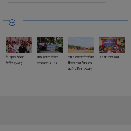
निःशुल्क आँखा
नगर साक्षर घोषणा
चौथो राष्ट्रपति रनिङ
१२औं नगर सभा
शिविर-२०७९
कार्यक्रम-२०७९
शिल्ड तथा मेयर कप
प्रतियोगिता-२०७९