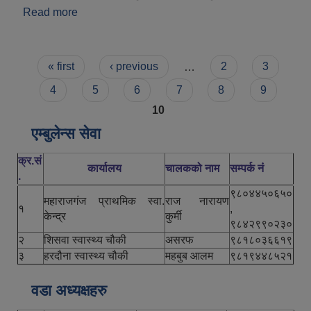
Read more
about महाराजगञ्ज नगरपालिका परिचय
Pages
« first
‹ previous
…
2
3
4
5
6
7
8
9
10
एम्बुलेन्स सेवा
क्र.सं
कार्यालय
चालकको नाम
सम्पर्क नं
.
९८०४४५०६५०
महाराजगंज प्राथमिक स्वा.
राज नारायण
१
,
केन्द्र
कुर्मी
९८४२९९०२३०
२
शिसवा स्वास्थ्य चौकी
असरफ
९८१८०३६६१९
३
हरदौना स्वास्थ्य चौकी
महबुब आलम
९८१९४४८५२१
वडा अध्यक्षहरु