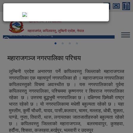
Skip to main content
महाराजगंज नगरपालिका
महाराजगंज, कपिलवस्तु, लुम्बिनी प्रदेश, नेपाल
महाराजगंज नगरपालिका, कपिलवस्तु
महाराजगञ्ज नगरपालिका परिचय
लुम्बिनी प्रदेश अन्तरगत पर्ने कपिलवस्तु जिल्लाको महाराजगञ्ज
नगरपालिका एक महत्वपुर्ण नगरपालिका हो । महाराजगञ्ज नगरपालिका
कपिलवस्तुको विचमा अवास्थीत छ । यस नगरपालिकाको पुर्वमा
कपिलवस्तु नगरपालिका, पश्चिममा कृष्णनगर र शिवराज नगरपालिका
रहेका छ । उत्तरमा बुद्धभुमी नगरपालिका छ । दक्षिणमा छिमेकी राष्ट्र
भारत रहेको छ । यो नगरपालिकामा मधेशी बहुल्यता रहेको छ । यहा
मुस्लीम, कुर्मी चौधरी, यादव, पासी,कलवार, चामर, मल्लाह, धोबी, शुक्ला,
पाण्डे, गुप्ता, तिवारी, थारु, लगायतका जातजातीहरुको बहुल्यता रहेको
छ । कपिलवस्तु जिल्लाको महाराजगञ्ज, बलरमावापुर, कुशहवा,
हर्दाैना, शिसवा, कजरहवा,बरईपुर, भलवारी र उदयपुर