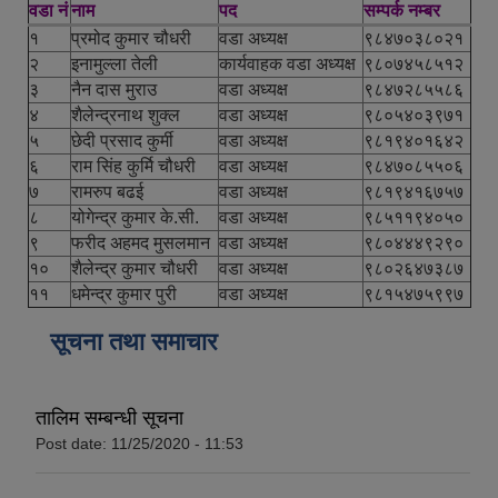
वडा नं
नाम
पद
सम्पर्क नम्बर
१
प्रमोद कुमार चौधरी
वडा अध्यक्ष
९८४७०३८०२१
२
इनामुल्ला तेली
कार्यवाहक वडा अध्यक्ष
९८०७४५८५१२
३
नैन दास मुराउ
वडा अध्यक्ष
९८४७२८५५८६
४
शैलेन्द्रनाथ शुक्ल
वडा अध्यक्ष
९८०५४०३९७१
५
छेदी प्रसाद कुर्मी
वडा अध्यक्ष
९८१९४०१६४२
६
राम सिंह कुर्मि चौधरी
वडा अध्यक्ष
९८४७०८५५०६
७
रामरुप बढई
वडा अध्यक्ष
९८१९४१६७५७
८
योगेन्द्र कुमार के.सी.
वडा अध्यक्ष
९८५११९४०५०
९
फरीद अहमद मुसलमान
वडा अध्यक्ष
९८०४४४९२९०
१०
शैलेन्द्र कुमार चौधरी
वडा अध्यक्ष
९८०२६४७३८७
११
धमेन्द्र कुमार पुरी
वडा अध्यक्ष
९८१५४७५९९७
सूचना तथा समाचार
तालिम सम्बन्धी सूचना
Post date:
11/25/2020 - 11:53