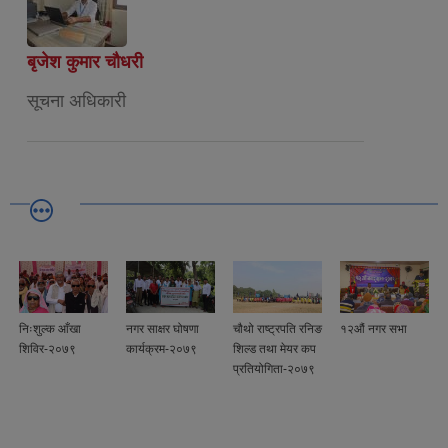
बृजेश कुमार चौधरी
सूचना अधिकारी
निःशुल्क आँखा
नगर साक्षर घोषणा
चौथो राष्ट्रपति रनिङ
१२औं नगर सभा
शिविर-२०७९
कार्यक्रम-२०७९
शिल्ड तथा मेयर कप
प्रतियोगिता-२०७९