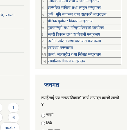
३
आर्थिक मामिला तथा योजना मन्त्रालय
४
आन्तरिक मामिला तथा कानुन मन्त्रालय
५
कृषि, भूमि व्यवस्था तथा सहकारी मन्त्रालय
विधि, २०८१
६
भौतिक पूर्वाधार विकास मन्त्रालय
७
मुख्यमन्त्री तथा मन्त्रिपरिषद्को कार्यालय
८
सहरी विकास तथा खानेपानी मन्त्रालय
९
उद्योग, पर्यटन तथा यातायात मन्त्रालय
१०
स्वास्थ्य मन्त्रालय
११
ऊर्जा, जलस्रोत तथा सिंचाइ मन्त्रालय
१२
सामाजिक विकास मन्‍‍त्रालय
जनमत
तपाईलाई यस नगरपालिकाको कार्य सम्पादन कस्तो लाग्यो
?
1
Choices
राम्रो
6
ठिकै
next ›