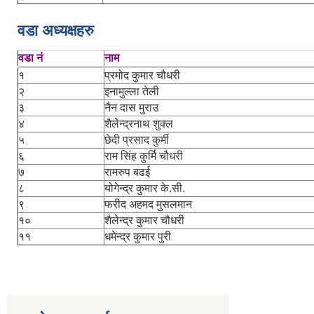
वडा अध्यक्षहरु
वडा नं
नाम
१
प्रमोद कुमार चौधरी
२
इनामुल्ला तेली
३
नैन दास मुराउ
४
शैलेन्द्रनाथ शुक्ल
५
छेदी प्रसाद कुर्मी
६
राम सिंह कुर्मि चौधरी
७
रामरुप बढई
८
योगेन्द्र कुमार के.सी.
९
फरीद अहमद मुसलमान
१०
शैलेन्द्र कुमार चौधरी
११
धमेन्द्र कुमार पुरी