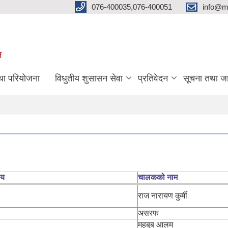
076-400035,076-400051
info@m
ल
तथा परियोजना
विधुतीय शुसासन सेवा
प्रतिवेदन
सूचना तथा ज
लय
चालकको नाम
राज नारायण कुर्मी
असरफ
महबुब आलम