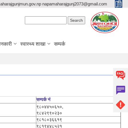
aharajgunjmun.gov.np napamaharajgunj2073@gmail.com
Search form
Search
ानकारी
स्वास्थ्य शाखा
सम्पर्क
सम्पर्क नं
९८०४४५०६५०,
९८४२९९०२३०
९८१८०३६६१९
९८१९४४८५२१