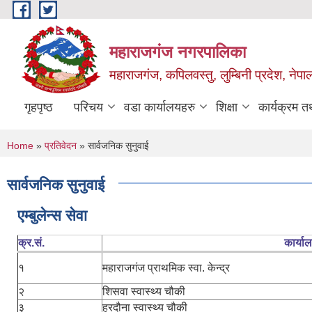
Skip to main content
महाराजगंज नगरपालिका
महाराजगंज, कपिलवस्तु, लुम्बिनी प्रदेश, नेपा
गृहपृष्ठ
परिचय
वडा कार्यालयहरु
शिक्षा
कार्यक्रम 
You are here
Home
»
प्रतिवेदन
» सार्वजनिक सुनुवाई
सार्वजनिक सुनुवाई
एम्बुलेन्स सेवा
क्र.सं.
कार्या
१
महाराजगंज प्राथमिक स्वा. केन्द्र
२
शिसवा स्वास्थ्य चौकी
३
हरदौना स्वास्थ्य चौकी