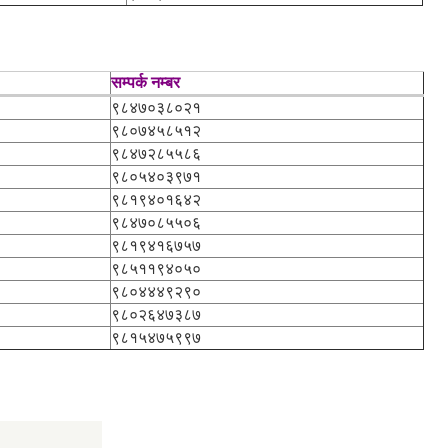
सम्पर्क नम्बर
९८४७०३८०२१
९८०७४५८५१२
९८४७२८५५८६
९८०५४०३९७१
९८१९४०१६४२
९८४७०८५५०६
९८१९४१६७५७
९८५११९४०५०
९८०४४४९२९०
९८०२६४७३८७
९८१५४७५९९७