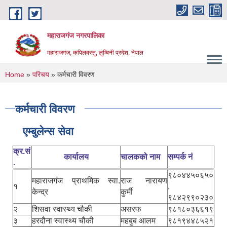
Skip to main content
महाराजगंज नगरपालिका
महाराजगंज, कपिलवस्तु, लुम्बिनी प्रदेश, नेपाल
You are here
Home
»
परिचय
» कर्मचारी विवरण
कर्मचारी विवरण
एम्बुलेन्स सेवा
क्र.सं
कार्यालय
चालकको नाम
सम्पर्क नं
.
९८०४४५०६५०
महाराजगंज प्राथमिक स्वा.
राज नारायण
१
,
केन्द्र
कुर्मी
९८४२९९०२३०
२
शिसवा स्वास्थ्य चौकी
असरफ
९८१८०३६६१९
३
हरदौना स्वास्थ्य चौकी
महबुब आलम
९८१९४४८५२१