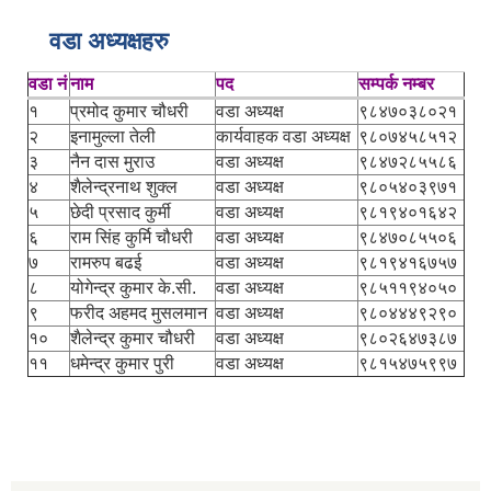
वडा अध्यक्षहरु
वडा नं
नाम
पद
सम्पर्क नम्बर
१
प्रमोद कुमार चौधरी
वडा अध्यक्ष
९८४७०३८०२१
२
इनामुल्ला तेली
कार्यवाहक वडा अध्यक्ष
९८०७४५८५१२
३
नैन दास मुराउ
वडा अध्यक्ष
९८४७२८५५८६
४
शैलेन्द्रनाथ शुक्ल
वडा अध्यक्ष
९८०५४०३९७१
५
छेदी प्रसाद कुर्मी
वडा अध्यक्ष
९८१९४०१६४२
६
राम सिंह कुर्मि चौधरी
वडा अध्यक्ष
९८४७०८५५०६
७
रामरुप बढई
वडा अध्यक्ष
९८१९४१६७५७
८
योगेन्द्र कुमार के.सी.
वडा अध्यक्ष
९८५११९४०५०
९
फरीद अहमद मुसलमान
वडा अध्यक्ष
९८०४४४९२९०
१०
शैलेन्द्र कुमार चौधरी
वडा अध्यक्ष
९८०२६४७३८७
११
धमेन्द्र कुमार पुरी
वडा अध्यक्ष
९८१५४७५९९७