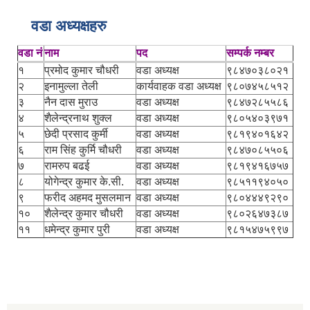
वडा अध्यक्षहरु
वडा नं
नाम
पद
सम्पर्क नम्बर
१
प्रमोद कुमार चौधरी
वडा अध्यक्ष
९८४७०३८०२१
२
इनामुल्ला तेली
कार्यवाहक वडा अध्यक्ष
९८०७४५८५१२
३
नैन दास मुराउ
वडा अध्यक्ष
९८४७२८५५८६
४
शैलेन्द्रनाथ शुक्ल
वडा अध्यक्ष
९८०५४०३९७१
५
छेदी प्रसाद कुर्मी
वडा अध्यक्ष
९८१९४०१६४२
६
राम सिंह कुर्मि चौधरी
वडा अध्यक्ष
९८४७०८५५०६
७
रामरुप बढई
वडा अध्यक्ष
९८१९४१६७५७
८
योगेन्द्र कुमार के.सी.
वडा अध्यक्ष
९८५११९४०५०
९
फरीद अहमद मुसलमान
वडा अध्यक्ष
९८०४४४९२९०
१०
शैलेन्द्र कुमार चौधरी
वडा अध्यक्ष
९८०२६४७३८७
११
धमेन्द्र कुमार पुरी
वडा अध्यक्ष
९८१५४७५९९७