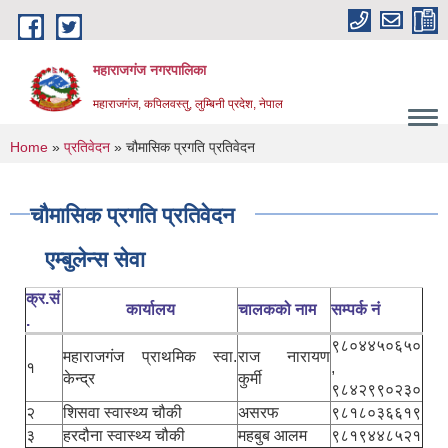
Skip to main content
महाराजगंज नगरपालिका
महाराजगंज, कपिलवस्तु, लुम्बिनी प्रदेश, नेपाल
You are here
Home
»
प्रतिवेदन
» चौमासिक प्रगति प्रतिवेदन
चौमासिक प्रगति प्रतिवेदन
एम्बुलेन्स सेवा
क्र.सं
कार्यालय
चालकको नाम
सम्पर्क नं
.
९८०४४५०६५०
महाराजगंज प्राथमिक स्वा.
राज नारायण
१
,
केन्द्र
कुर्मी
९८४२९९०२३०
२
शिसवा स्वास्थ्य चौकी
असरफ
९८१८०३६६१९
३
हरदौना स्वास्थ्य चौकी
महबुब आलम
९८१९४४८५२१