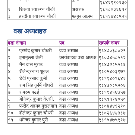
९८४२९९०२३०
२
शिसवा स्वास्थ्य चौकी
असरफ
९८१८०३६६१९
३
हरदौना स्वास्थ्य चौकी
महबुब आलम
९८१९४४८५२१
वडा अध्यक्षहरु
वडा नं
नाम
पद
सम्पर्क नम्बर
१
प्रमोद कुमार चौधरी
वडा अध्यक्ष
९८४७०३८०२१
२
इनामुल्ला तेली
कार्यवाहक वडा अध्यक्ष
९८०७४५८५१२
३
नैन दास मुराउ
वडा अध्यक्ष
९८४७२८५५८६
४
शैलेन्द्रनाथ शुक्ल
वडा अध्यक्ष
९८०५४०३९७१
५
छेदी प्रसाद कुर्मी
वडा अध्यक्ष
९८१९४०१६४२
६
राम सिंह कुर्मि चौधरी
वडा अध्यक्ष
९८४७०८५५०६
७
रामरुप बढई
वडा अध्यक्ष
९८१९४१६७५७
८
योगेन्द्र कुमार के.सी.
वडा अध्यक्ष
९८५११९४०५०
९
फरीद अहमद मुसलमान
वडा अध्यक्ष
९८०४४४९२९०
१०
शैलेन्द्र कुमार चौधरी
वडा अध्यक्ष
९८०२६४७३८७
११
धमेन्द्र कुमार पुरी
वडा अध्यक्ष
९८१५४७५९९७