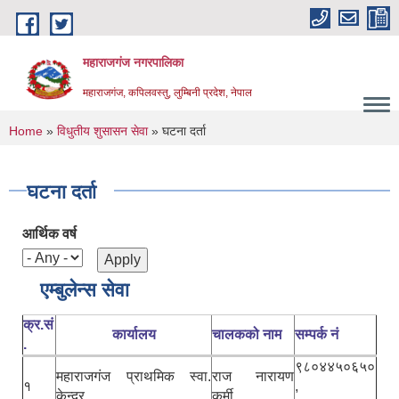
Skip to main content
महाराजगंज नगरपालिका
महाराजगंज, कपिलवस्तु, लुम्बिनी प्रदेश, नेपाल
You are here
Home
»
विधुतीय शुसासन सेवा
» घटना दर्ता
घटना दर्ता
आर्थिक वर्ष
एम्बुलेन्स सेवा
क्र.सं
कार्यालय
चालकको नाम
सम्पर्क नं
.
९८०४४५०६५०
महाराजगंज प्राथमिक स्वा.
राज नारायण
१
,
केन्द्र
कुर्मी