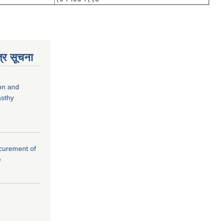
्र सूचना
ion and
asthy
rocurement of
e