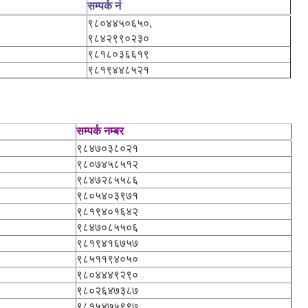
सम्पर्क नं
९८०४४५०६५०,
९८४२९९०२३०
९८१८०३६६१९
९८१९४४८५२१
सम्पर्क नम्बर
९८४७०३८०२१
९८०७४५८५१२
९८४७२८५५८६
९८०५४०३९७१
९८१९४०१६४२
९८४७०८५५०६
९८१९४१६७५७
९८५११९४०५०
९८०४४४९२९०
९८०२६४७३८७
९८१५४७५९९७