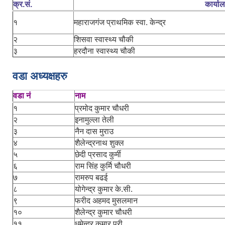
क्र.सं.
कार्या
१
महाराजगंज प्राथमिक स्वा. केन्द्र
२
शिसवा स्वास्थ्य चौकी
३
हरदौना स्वास्थ्य चौकी
वडा अध्यक्षहरु
वडा नं
नाम
१
प्रमोद कुमार चौधरी
२
इनामुल्ला तेली
३
नैन दास मुराउ
४
शैलेन्द्रनाथ शुक्ल
५
छेदी प्रसाद कुर्मी
६
राम सिंह कुर्मि चौधरी
७
रामरुप बढई
८
योगेन्द्र कुमार के.सी.
९
फरीद अहमद मुसलमान
१०
शैलेन्द्र कुमार चौधरी
११
धमेन्द्र कुमार पुरी