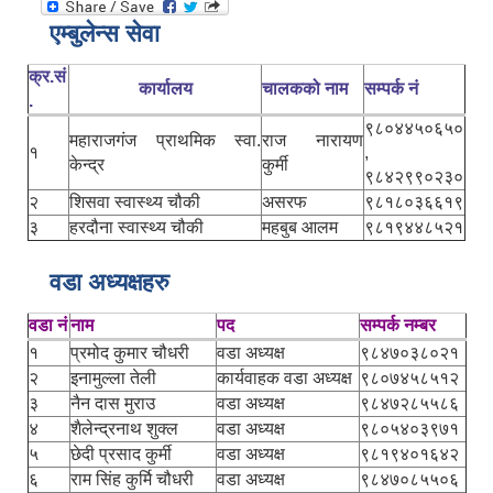
एम्बुलेन्स सेवा
क्र.सं
कार्यालय
चालकको नाम
सम्पर्क नं
.
९८०४४५०६५०
महाराजगंज प्राथमिक स्वा.
राज नारायण
१
,
केन्द्र
कुर्मी
९८४२९९०२३०
२
शिसवा स्वास्थ्य चौकी
असरफ
९८१८०३६६१९
३
हरदौना स्वास्थ्य चौकी
महबुब आलम
९८१९४४८५२१
वडा अध्यक्षहरु
वडा नं
नाम
पद
सम्पर्क नम्बर
१
प्रमोद कुमार चौधरी
वडा अध्यक्ष
९८४७०३८०२१
२
इनामुल्ला तेली
कार्यवाहक वडा अध्यक्ष
९८०७४५८५१२
३
नैन दास मुराउ
वडा अध्यक्ष
९८४७२८५५८६
४
शैलेन्द्रनाथ शुक्ल
वडा अध्यक्ष
९८०५४०३९७१
५
छेदी प्रसाद कुर्मी
वडा अध्यक्ष
९८१९४०१६४२
६
राम सिंह कुर्मि चौधरी
वडा अध्यक्ष
९८४७०८५५०६