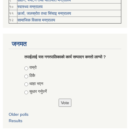
९
उद्योग, पर्यटन तथा यातायात मन्त्रालय
१०
स्वास्थ्य मन्त्रालय
११
ऊर्जा, जलस्रोत तथा सिंचाइ मन्त्रालय
१२
सामाजिक विकास मन्‍‍त्रालय
जनमत
तपाईलाई यस नगरपालिकाको कार्य सम्पादन कस्तो लाग्यो ?
Choices
राम्रो
ठिकै
थाहा भएन
सुधार गर्नुपर्ने
Older polls
Results