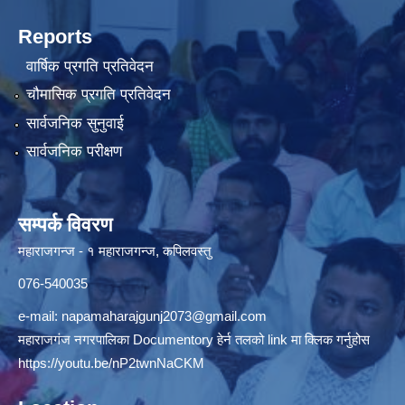
Reports
वार्षिक प्रगति प्रतिवेदन
चौमासिक प्रगति प्रतिवेदन
सार्वजनिक सुनुवाई
सार्वजनिक परीक्षण
सम्पर्क विवरण
महाराजगन्ज - १ महाराजगन्ज, कपिलवस्तु
076-540035
e-mail:
napamaharajgunj2073@gmail.com
महाराजगंज नगरपालिका Documentory हेर्न तलको link मा क्लिक गर्नुहोस
https://youtu.be/nP2twnNaCKM