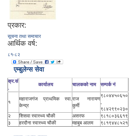
प्रकार:
सूचना तथा समाचार
आर्थिक वर्ष:
८१-८२
एम्बुलेन्स सेवा
क्र.सं
कार्यालय
चालकको नाम
सम्पर्क नं
.
९८०४४५०६५०
महाराजगंज प्राथमिक स्वा.
राज नारायण
१
,
केन्द्र
कुर्मी
९८४२९९०२३०
२
शिसवा स्वास्थ्य चौकी
असरफ
९८१८०३६६१९
३
हरदौना स्वास्थ्य चौकी
महबुब आलम
९८१९४४८५२१