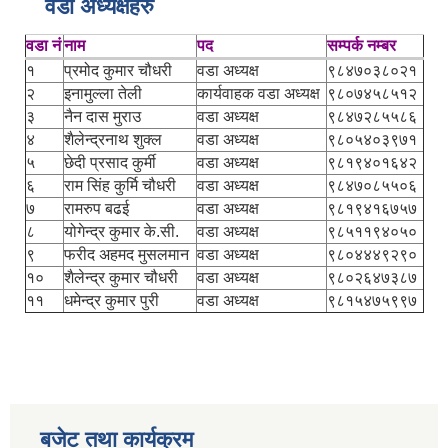
वडा अध्यक्षहरु
वडा नं
नाम
पद
सम्पर्क नम्बर
१
प्रमोद कुमार चौधरी
वडा अध्यक्ष
९८४७०३८०२१
२
इनामुल्ला तेली
कार्यवाहक वडा अध्यक्ष
९८०७४५८५१२
३
नैन दास मुराउ
वडा अध्यक्ष
९८४७२८५५८६
४
शैलेन्द्रनाथ शुक्ल
वडा अध्यक्ष
९८०५४०३९७१
५
छेदी प्रसाद कुर्मी
वडा अध्यक्ष
९८१९४०१६४२
६
राम सिंह कुर्मि चौधरी
वडा अध्यक्ष
९८४७०८५५०६
७
रामरुप बढई
वडा अध्यक्ष
९८१९४१६७५७
८
योगेन्द्र कुमार के.सी.
वडा अध्यक्ष
९८५११९४०५०
९
फरीद अहमद मुसलमान
वडा अध्यक्ष
९८०४४४९२९०
१०
शैलेन्द्र कुमार चौधरी
वडा अध्यक्ष
९८०२६४७३८७
११
धमेन्द्र कुमार पुरी
वडा अध्यक्ष
९८१५४७५९९७
बजेट तथा कार्यक्रम