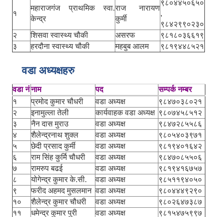
९८०४४५०६५०
महाराजगंज प्राथमिक स्वा.
राज नारायण
१
,
केन्द्र
कुर्मी
९८४२९९०२३०
२
शिसवा स्वास्थ्य चौकी
असरफ
९८१८०३६६१९
३
हरदौना स्वास्थ्य चौकी
महबुब आलम
९८१९४४८५२१
वडा अध्यक्षहरु
वडा नं
नाम
पद
सम्पर्क नम्बर
१
प्रमोद कुमार चौधरी
वडा अध्यक्ष
९८४७०३८०२१
२
इनामुल्ला तेली
कार्यवाहक वडा अध्यक्ष
९८०७४५८५१२
३
नैन दास मुराउ
वडा अध्यक्ष
९८४७२८५५८६
४
शैलेन्द्रनाथ शुक्ल
वडा अध्यक्ष
९८०५४०३९७१
५
छेदी प्रसाद कुर्मी
वडा अध्यक्ष
९८१९४०१६४२
६
राम सिंह कुर्मि चौधरी
वडा अध्यक्ष
९८४७०८५५०६
७
रामरुप बढई
वडा अध्यक्ष
९८१९४१६७५७
८
योगेन्द्र कुमार के.सी.
वडा अध्यक्ष
९८५११९४०५०
९
फरीद अहमद मुसलमान
वडा अध्यक्ष
९८०४४४९२९०
१०
शैलेन्द्र कुमार चौधरी
वडा अध्यक्ष
९८०२६४७३८७
११
धमेन्द्र कुमार पुरी
वडा अध्यक्ष
९८१५४७५९९७