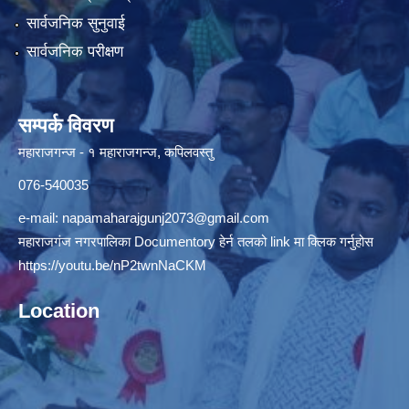
सार्वजनिक सुनुवाई
सार्वजनिक परीक्षण
सम्पर्क विवरण
महाराजगन्ज - १ महाराजगन्ज, कपिलवस्तु
076-540035
e-mail:
napamaharajgunj2073@gmail.com
महाराजगंज नगरपालिका Documentory हेर्न तलको link मा क्लिक गर्नुहोस
https://youtu.be/nP2twnNaCKM
Location