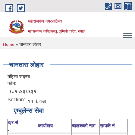
Skip to main content
महाराजगंज नगरपालिका
महाराजगंज, कपिलवस्तु, लुम्बिनी प्रदेश, नेपाल
You are here
Home
» चानतारा लोहार
चानतारा लोहार
महिला सदस्य
फोन:
९८१५४३८६३१
Section:
११ नं. वडा
एम्बुलेन्स सेवा
क्र.सं
कार्यालय
चालकको नाम
सम्पर्क नं
.