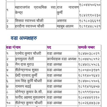
९८०४४५०६५०
महाराजगंज प्राथमिक स्वा.
राज नारायण
१
,
केन्द्र
कुर्मी
९८४२९९०२३०
२
शिसवा स्वास्थ्य चौकी
असरफ
९८१८०३६६१९
३
हरदौना स्वास्थ्य चौकी
महबुब आलम
९८१९४४८५२१
वडा अध्यक्षहरु
वडा नं
नाम
पद
सम्पर्क नम्बर
१
प्रमोद कुमार चौधरी
वडा अध्यक्ष
९८४७०३८०२१
२
इनामुल्ला तेली
कार्यवाहक वडा अध्यक्ष
९८०७४५८५१२
३
नैन दास मुराउ
वडा अध्यक्ष
९८४७२८५५८६
४
शैलेन्द्रनाथ शुक्ल
वडा अध्यक्ष
९८०५४०३९७१
५
छेदी प्रसाद कुर्मी
वडा अध्यक्ष
९८१९४०१६४२
६
राम सिंह कुर्मि चौधरी
वडा अध्यक्ष
९८४७०८५५०६
७
रामरुप बढई
वडा अध्यक्ष
९८१९४१६७५७
८
योगेन्द्र कुमार के.सी.
वडा अध्यक्ष
९८५११९४०५०
९
फरीद अहमद मुसलमान
वडा अध्यक्ष
९८०४४४९२९०
१०
शैलेन्द्र कुमार चौधरी
वडा अध्यक्ष
९८०२६४७३८७