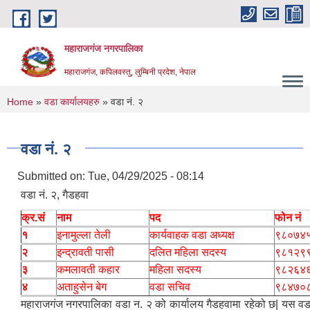
Skip to main content
महाराजगंज नगरपालिका
महाराजगंज, कपिलवस्तु, लुम्बिनी प्रदेश, नेपाल
You are here
Home
»
वडा कार्यालयहरु
» वडा नं. २
वडा नं. २
Submitted on:
Tue, 04/29/2025 - 08:14
वडा नं. २, गैडहवा
क्र.सं
नाम
पद
फोन नं
१
इनामुल्ला तेली
कार्यवाहक वडा अध्यक्ष
९८०७४
२
इन्द्रावती पासी
दलित महिला सदस्य
९८१२९
३
कमलावती कहार
महिला सदस्य
९८२६४
४
अताहुसेन बेग
वडा सचिव
९८४७०
महाराजगंज नगरपालिका वडा न. २ को कार्यालय गैडहवामा रहेको छ| यस वड