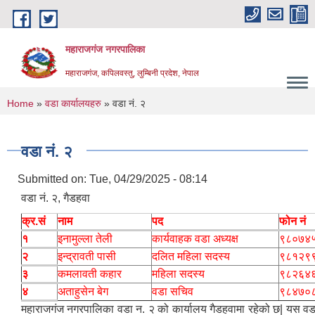
Skip to main content
महाराजगंज नगरपालिका
महाराजगंज, कपिलवस्तु, लुम्बिनी प्रदेश, नेपाल
You are here
Home
»
वडा कार्यालयहरु
» वडा नं. २
वडा नं. २
Submitted on:
Tue, 04/29/2025 - 08:14
वडा नं. २, गैडहवा
क्र.सं
नाम
पद
फोन नं
१
इनामुल्ला तेली
कार्यवाहक वडा अध्यक्ष
९८०७४
२
इन्द्रावती पासी
दलित महिला सदस्य
९८१२९
३
कमलावती कहार
महिला सदस्य
९८२६४
४
अताहुसेन बेग
वडा सचिव
९८४७०
महाराजगंज नगरपालिका वडा न. २ को कार्यालय गैडहवामा रहेको छ| यस वड