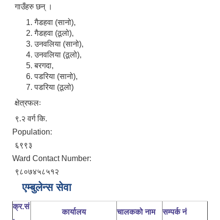
गाउँहरु छन् ।
गैडहवा (सानो),
गैडहवा (ठूलो),
उनवलिया (सानो),
उनवलिया (ठूलो),
बरगदा,
पडरिया (सानो),
पडरिया (ठूलो)
क्षेत्रफलः
९.२ वर्ग कि.
Population:
६९९३
Ward Contact Number:
९८०७४५८५१२
एम्बुलेन्स सेवा
क्र.सं
कार्यालय
चालकको नाम
सम्पर्क नं
.