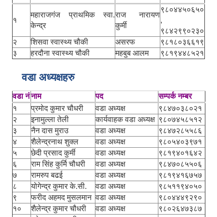
९८०४४५०६५०
महाराजगंज प्राथमिक स्वा.
राज नारायण
१
,
केन्द्र
कुर्मी
९८४२९९०२३०
२
शिसवा स्वास्थ्य चौकी
असरफ
९८१८०३६६१९
३
हरदौना स्वास्थ्य चौकी
महबुब आलम
९८१९४४८५२१
वडा अध्यक्षहरु
वडा नं
नाम
पद
सम्पर्क नम्बर
१
प्रमोद कुमार चौधरी
वडा अध्यक्ष
९८४७०३८०२१
२
इनामुल्ला तेली
कार्यवाहक वडा अध्यक्ष
९८०७४५८५१२
३
नैन दास मुराउ
वडा अध्यक्ष
९८४७२८५५८६
४
शैलेन्द्रनाथ शुक्ल
वडा अध्यक्ष
९८०५४०३९७१
५
छेदी प्रसाद कुर्मी
वडा अध्यक्ष
९८१९४०१६४२
६
राम सिंह कुर्मि चौधरी
वडा अध्यक्ष
९८४७०८५५०६
७
रामरुप बढई
वडा अध्यक्ष
९८१९४१६७५७
८
योगेन्द्र कुमार के.सी.
वडा अध्यक्ष
९८५११९४०५०
९
फरीद अहमद मुसलमान
वडा अध्यक्ष
९८०४४४९२९०
१०
शैलेन्द्र कुमार चौधरी
वडा अध्यक्ष
९८०२६४७३८७